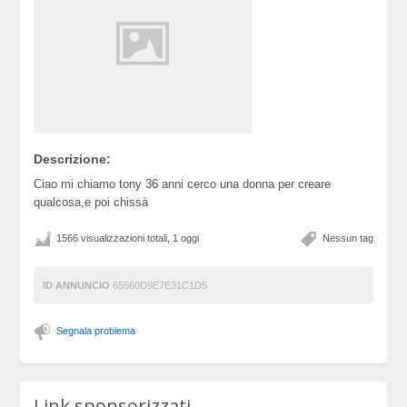
Descrizione:
Ciao mi chiamo tony 36 anni cerco una donna per creare
qualcosa,e poi chissà
1566 visualizzazioni totali, 1 oggi
Nessun tag
ID ANNUNCIO
65560D9E7E31C1D5
Segnala problema
Link sponsorizzati