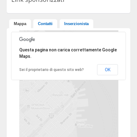
Mappa
Contatti
Inserzionista
Ci dispiace, l'indirizzo non è stato trovato.
Questa pagina non carica correttamente Google
Maps.
OK
Sei il proprietario di questo sito web?