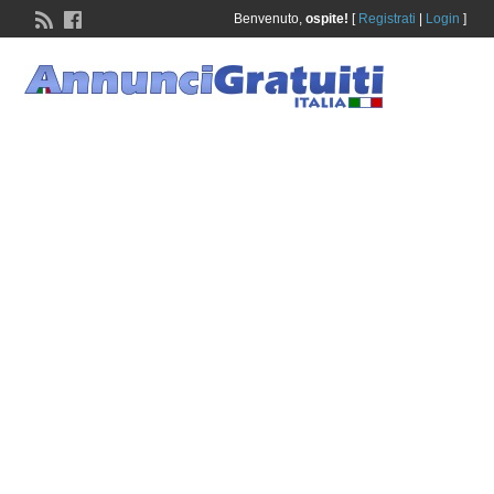
Benvenuto,
ospite!
[
Registrati
|
Login
]