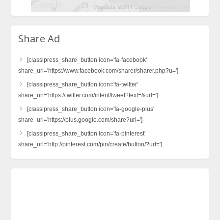
Share Ad
[classipress_share_button icon='fa-facebook'
share_url='https://www.facebook.com/sharer/sharer.php?u=']
[classipress_share_button icon='fa-twitter'
share_url='https://twitter.com/intent/tweet?text=&url=']
[classipress_share_button icon='fa-google-plus'
share_url='https://plus.google.com/share?url=']
[classipress_share_button icon='fa-pinterest'
share_url='http://pinterest.com/pin/create/button/?url=']