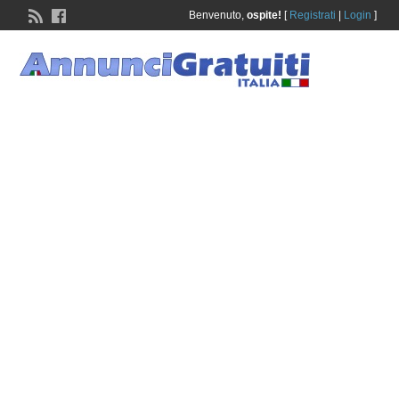
Benvenuto,
ospite!
[
Registrati
|
Login
]