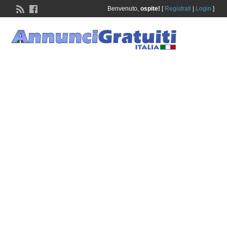
Benvenuto,
ospite!
[
Registrati
|
Login
]