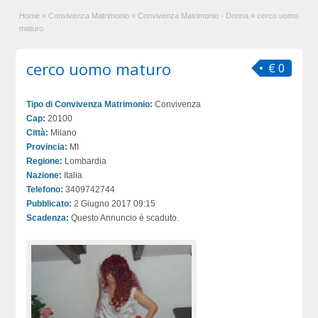
Home
»
Convivenza Matrimonio
»
Convivenza Matrimonio - Donna
»
cerco uomo
maturo
cerco uomo maturo
€ 0
Tipo di Convivenza Matrimonio:
Convivenza
Cap:
20100
Città:
Milano
Provincia:
MI
Regione:
Lombardia
Nazione:
Italia
Telefono:
3409742744
Pubblicato:
2 Giugno 2017 09:15
Scadenza:
Questo Annuncio è scaduto.