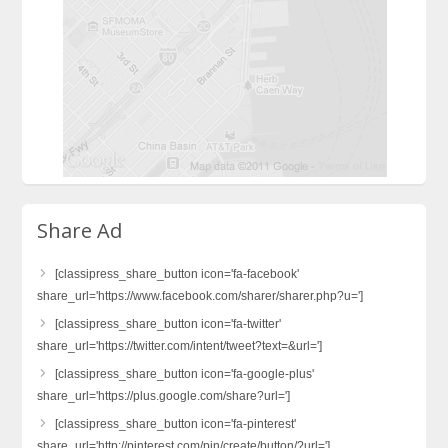
Share Ad
[classipress_share_button icon='fa-facebook'
share_url='https://www.facebook.com/sharer/sharer.php?u=']
[classipress_share_button icon='fa-twitter'
share_url='https://twitter.com/intent/tweet?text=&url=']
[classipress_share_button icon='fa-google-plus'
share_url='https://plus.google.com/share?url=']
[classipress_share_button icon='fa-pinterest'
share_url='http://pinterest.com/pin/create/button/?url=']