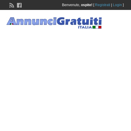
Benvenuto,
ospite!
[
Registrati
|
Login
]