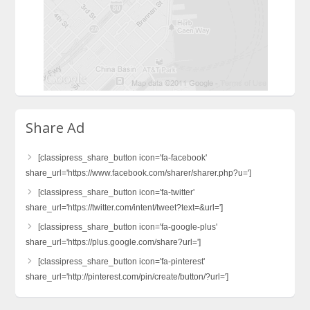
Share Ad
[classipress_share_button icon='fa-facebook'
share_url='https://www.facebook.com/sharer/sharer.php?u=']
[classipress_share_button icon='fa-twitter'
share_url='https://twitter.com/intent/tweet?text=&url=']
[classipress_share_button icon='fa-google-plus'
share_url='https://plus.google.com/share?url=']
[classipress_share_button icon='fa-pinterest'
share_url='http://pinterest.com/pin/create/button/?url=']