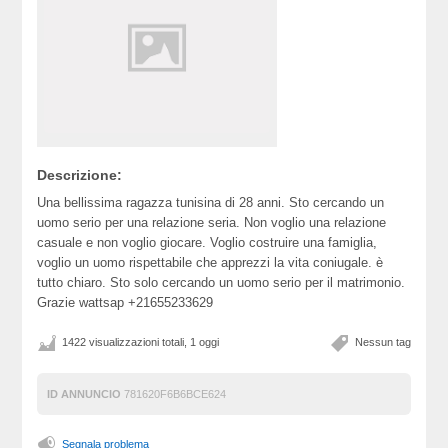
Descrizione:
Una bellissima ragazza tunisina di 28 anni. Sto cercando un
uomo serio per una relazione seria. Non voglio una relazione
casuale e non voglio giocare. Voglio costruire una famiglia,
voglio un uomo rispettabile che apprezzi la vita coniugale. è
tutto chiaro. Sto solo cercando un uomo serio per il matrimonio.
Grazie wattsap +21655233629
1422 visualizzazioni totali, 1 oggi
Nessun tag
ID ANNUNCIO
781620F6B6BCE624
Segnala problema