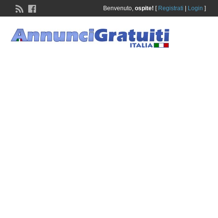
Benvenuto,
ospite!
[
Registrati
|
Login
]