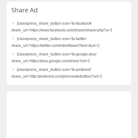
Share Ad
[classipress_share_button icon='fa-facebook'
share_url='https://www.facebook.com/sharer/sharer.php?u=']
[classipress_share_button icon='fa-twitter'
share_url='https://twitter.com/intent/tweet?text=&url=']
[classipress_share_button icon='fa-google-plus'
share_url='https://plus.google.com/share?url=']
[classipress_share_button icon='fa-pinterest'
share_url='http://pinterest.com/pin/create/button/?url=']