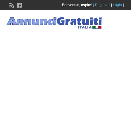
Benvenuto,
ospite!
[
Registrati
|
Login
]