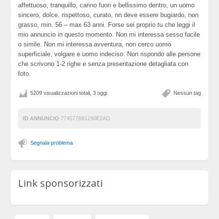
affettuoso, tranquillo, carino fuori e bellissimo dentro, un uomo
sincero, dolce, rispettoso, curato, nn deve essere bugiardo, non
grasso, min. 56 – max 63 anni. Forse sei proprio tu che leggi il
mio annuncio in questo momento. Non mi interessa sesso facile
o simile. Non mi interessa avventura, non cerco uomo
superficiale, volgare e uomo indeciso. Non rispondo alle persone
che scrivono 1-2 righe e senza presentazione detagliata con
foto.
5209 visualizzazioni totali, 3 oggi
Nessun tag
ID ANNUNCIO
774577B81290E2AD
Segnala problema
Link sponsorizzati