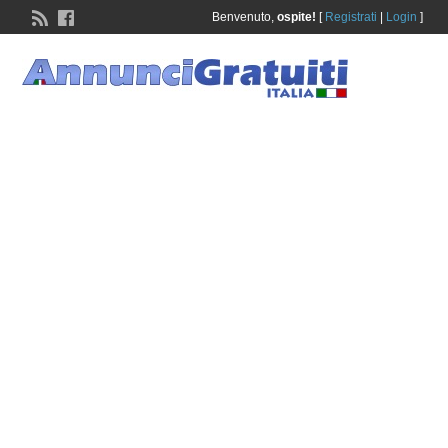
Benvenuto,
ospite!
[
Registrati
|
Login
]