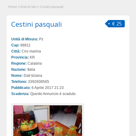
Home
»
Articoli Vari
»
Cestini pasquali
Cestini pasquali
€ 25
Unità di Misura:
Pz
Cap:
88811
Città:
Ciro marina
Provincia:
KR
Regione:
Calabria
Nazione:
Italia
Nome:
Dati tiziana
Telefono:
3392608565
Pubblicato:
6 Aprile 2017 21:23
Scadenza:
Questo Annuncio è scaduto.