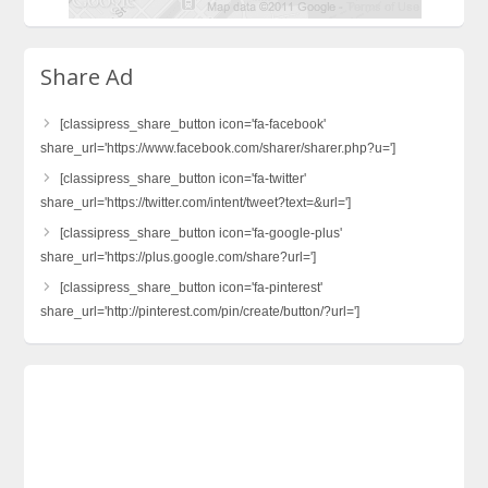
Share Ad
[classipress_share_button icon='fa-facebook'
share_url='https://www.facebook.com/sharer/sharer.php?u=']
[classipress_share_button icon='fa-twitter'
share_url='https://twitter.com/intent/tweet?text=&url=']
[classipress_share_button icon='fa-google-plus'
share_url='https://plus.google.com/share?url=']
[classipress_share_button icon='fa-pinterest'
share_url='http://pinterest.com/pin/create/button/?url=']