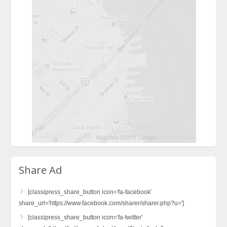
Share Ad
[classipress_share_button icon='fa-facebook'
share_url='https://www.facebook.com/sharer/sharer.php?u=']
[classipress_share_button icon='fa-twitter'