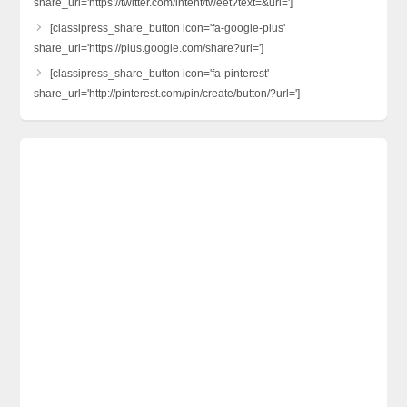
share_url='https://twitter.com/intent/tweet?text=&url=']
[classipress_share_button icon='fa-google-plus'
share_url='https://plus.google.com/share?url=']
[classipress_share_button icon='fa-pinterest'
share_url='http://pinterest.com/pin/create/button/?url=']