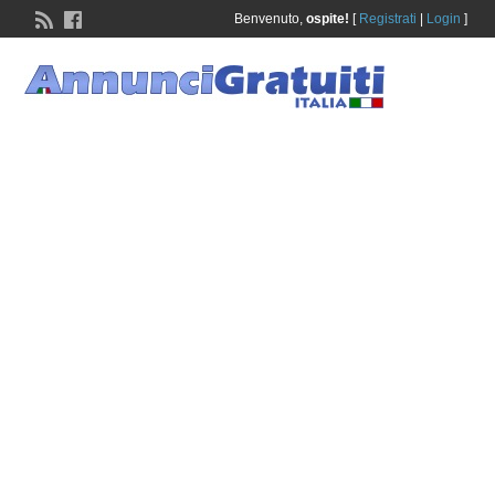
Benvenuto,
ospite!
[
Registrati
|
Login
]