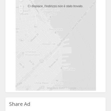
Ci dispiace, l'indirizzo non è stato trovato.
Share Ad