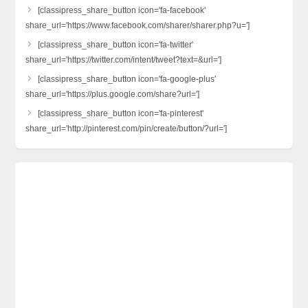
[classipress_share_button icon='fa-facebook'
share_url='https://www.facebook.com/sharer/sharer.php?u=']
[classipress_share_button icon='fa-twitter'
share_url='https://twitter.com/intent/tweet?text=&url=']
[classipress_share_button icon='fa-google-plus'
share_url='https://plus.google.com/share?url=']
[classipress_share_button icon='fa-pinterest'
share_url='http://pinterest.com/pin/create/button/?url=']