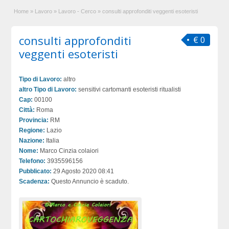
Home
»
Lavoro
»
Lavoro - Cerco
»
consulti approfonditi veggenti esoteristi
consulti approfonditi
€ 0
veggenti esoteristi
Tipo di Lavoro:
altro
altro Tipo di Lavoro:
sensitivi cartomanti esoteristi ritualisti
Cap:
00100
Città:
Roma
Provincia:
RM
Regione:
Lazio
Nazione:
Italia
Nome:
Marco Cinzia colaiori
Telefono:
3935596156
Pubblicato:
29 Agosto 2020 08:41
Scadenza:
Questo Annuncio è scaduto.