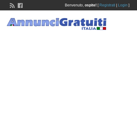
Benvenuto,
ospite!
[
Registrati
|
Login
]