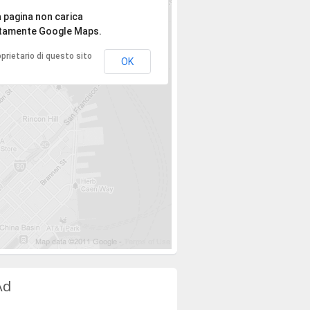
spiace, l'indirizzo non è stato trovato.
 pagina non carica
tamente Google Maps.
roprietario di questo sito
OK
Ad