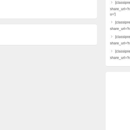
[classipr
share_url='h
u=']
[classipre
share_url='ht
[classipr
share_url='h
[classipr
share_url='ht