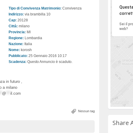
Ci di
Questa
Tipo di Convivenza Matrimonio:
Convivenza
corret
Indirizzo:
via brambilla 10
Cap:
20128
Sei il p
Città:
milano
web?
Provincia:
MI
Regione:
Lombardia
Nazione:
Italia
Nome:
korosh
Pubblicato:
25 Gennaio 2016 10:17
Scadenza:
Questo Annuncio è scaduto.
a in futuro ,
to a milano
**
@
***
il.com
Nessun tag
Share 