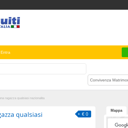
Entra
Convivenza Matrimo
na ragazza qualsiasi nazionalita
Mappa
azza qualsiasi
€ 0