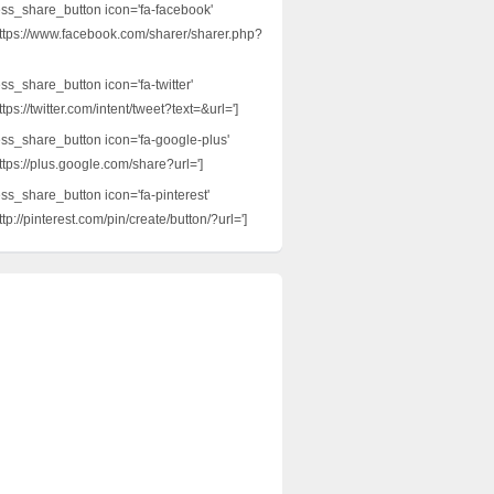
ess_share_button icon='fa-facebook'
ttps://www.facebook.com/sharer/sharer.php?
ss_share_button icon='fa-twitter'
tps://twitter.com/intent/tweet?text=&url=']
ess_share_button icon='fa-google-plus'
ttps://plus.google.com/share?url=']
ess_share_button icon='fa-pinterest'
tp://pinterest.com/pin/create/button/?url=']