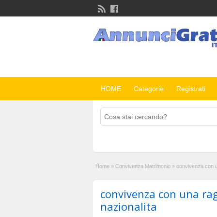
HOME
Categorie
Registrati
Home
»
Convivenza Matrimonio
»
convivenza con u
convivenza con una rag
nazionalita