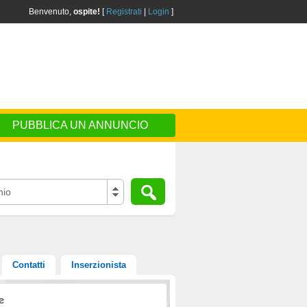
Benvenuto,
ospite!
[
Registrati
|
Login
]
PUBBLICA UN ANNUNCIO
nio
Contatti
Inserzionista