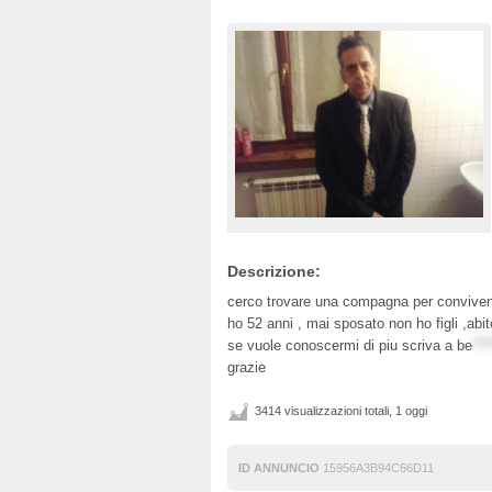
Descrizione:
cerco trovare una compagna per convivenz
ho 52 anni , mai sposato non ho figli ,abi
se vuole conoscermi di piu scriva a
be
***
grazie
3414 visualizzazioni totali, 1 oggi
ID ANNUNCIO
15956A3B94C66D11