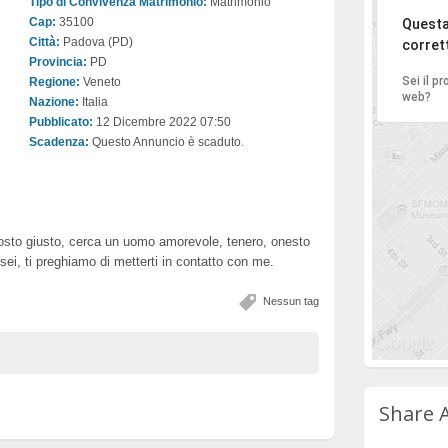
Tipo di Convivenza Matrimonio:
Matrimonio
Ci di
Cap:
35100
Questa
Città:
Padova (PD)
corret
Provincia:
PD
Sei il p
Regione:
Veneto
web?
Nazione:
Italia
Pubblicato:
12 Dicembre 2022 07:50
Scadenza:
Questo Annuncio è scaduto.
l posto giusto, cerca un uomo amorevole, tenero, onesto
ei, ti preghiamo di metterti in contatto con me.
Nessun tag
Share 