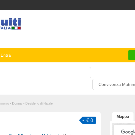
Entra
Convivenza Matrim
imonio - Donna
»
Desiderio di Natale
Mappa
€ 0