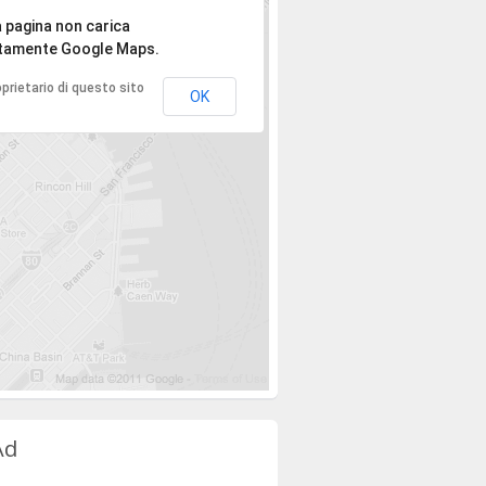
spiace, l'indirizzo non è stato trovato.
 pagina non carica
tamente Google Maps.
roprietario di questo sito
OK
Ad