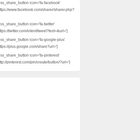
ess_share_button icon='fa-facebook'
ttps://www.facebook.com/sharer/sharer.php?
ss_share_button icon='fa-twitter'
tps://twitter.com/intent/tweet?text=&url=']
ess_share_button icon='fa-google-plus'
ttps://plus.google.com/share?url=']
ess_share_button icon='fa-pinterest'
tp://pinterest.com/pin/create/button/?url=']