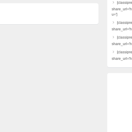
[classipr
share_url='h
u=']
[classipre
share_url='ht
[classipr
share_url='h
[classipr
share_url='ht