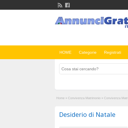
HOME
Categorie
Registrati
Home
»
Convivenza Matrimonio
»
Convivenza Matr
Desiderio di Natale