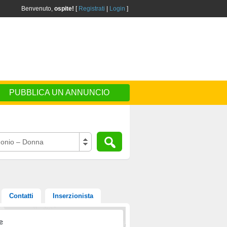
Benvenuto,
ospite!
[
Registrati
|
Login
]
PUBBLICA UN ANNUNCIO
onio – Donna
Contatti
Inserzionista