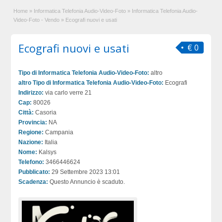
Home
»
Informatica Telefonia Audio-Video-Foto
»
Informatica Telefonia Audio-
Video-Foto - Vendo
»
Ecografi nuovi e usati
Ecografi nuovi e usati
€ 0
Tipo di Informatica Telefonia Audio-Video-Foto:
altro
altro Tipo di Informatica Telefonia Audio-Video-Foto:
Ecografi
Indirizzo:
via carlo verre 21
Cap:
80026
Città:
Casoria
Provincia:
NA
Regione:
Campania
Nazione:
Italia
Nome:
Kalsys
Telefono:
3466446624
Pubblicato:
29 Settembre 2023 13:01
Scadenza:
Questo Annuncio è scaduto.