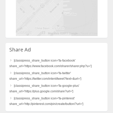
Share Ad
[classipress_share_button icon='fa-facebook'
share_url='https://www.facebook.com/sharer/sharer.php?u=']
[classipress_share_button icon='fa-twitter'
share_url='https://twitter.com/intent/tweet?text=&url=']
[classipress_share_button icon='fa-google-plus'
share_url='https://plus.google.com/share?url=']
[classipress_share_button icon='fa-pinterest'
share_url='http://pinterest.com/pin/create/button/?url=']