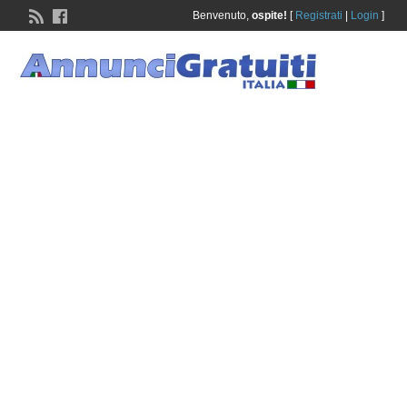
Benvenuto,
ospite!
[
Registrati
|
Login
]