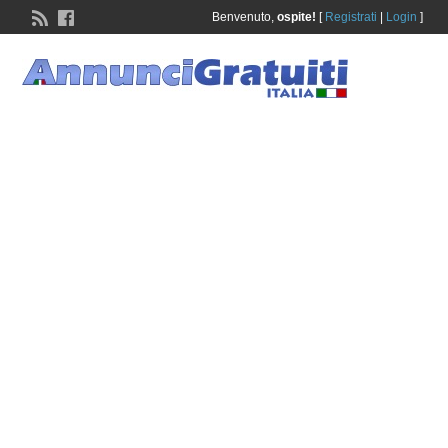
Benvenuto,
ospite!
[
Registrati
|
Login
]