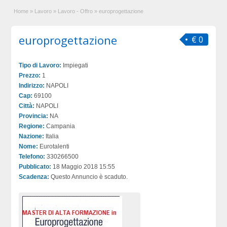
Home
»
Lavoro
»
Lavoro - Offro
»
europrogettazione
europrogettazione
€ 0
Tipo di Lavoro:
Impiegati
Prezzo:
1
Indirizzo:
NAPOLI
Cap:
69100
Città:
NAPOLI
Provincia:
NA
Regione:
Campania
Nazione:
Italia
Nome:
Eurotalenti
Telefono:
330266500
Pubblicato:
18 Maggio 2018 15:55
Scadenza:
Questo Annuncio è scaduto.