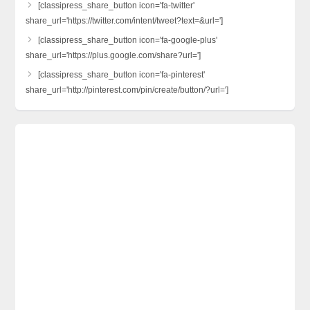
[classipress_share_button icon='fa-twitter'
share_url='https://twitter.com/intent/tweet?text=&url=']
[classipress_share_button icon='fa-google-plus'
share_url='https://plus.google.com/share?url=']
[classipress_share_button icon='fa-pinterest'
share_url='http://pinterest.com/pin/create/button/?url=']