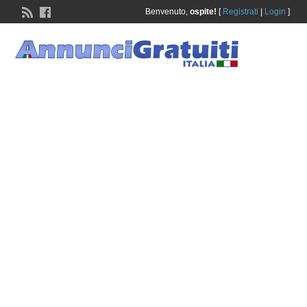
Benvenuto,
ospite!
[
Registrati
|
Login
]