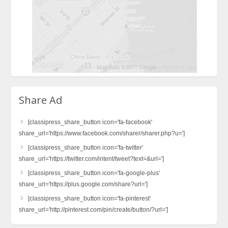
Share Ad
[classipress_share_button icon='fa-facebook'
share_url='https://www.facebook.com/sharer/sharer.php?u=']
[classipress_share_button icon='fa-twitter'
share_url='https://twitter.com/intent/tweet?text=&url=']
[classipress_share_button icon='fa-google-plus'
share_url='https://plus.google.com/share?url=']
[classipress_share_button icon='fa-pinterest'
share_url='http://pinterest.com/pin/create/button/?url=']