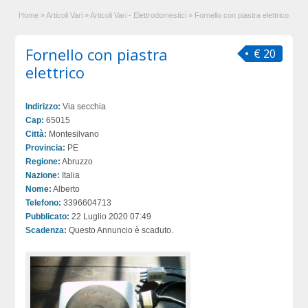
Home
»
Articoli Vari
»
Articoli Vari - Elettrodomestici
»
Fornello con piastra elettrico
Fornello con piastra
€ 20
elettrico
Indirizzo:
Via secchia
Cap:
65015
Città:
Montesilvano
Provincia:
PE
Regione:
Abruzzo
Nazione:
Italia
Nome:
Alberto
Telefono:
3396604713
Pubblicato:
22 Luglio 2020 07:49
Scadenza:
Questo Annuncio è scaduto.