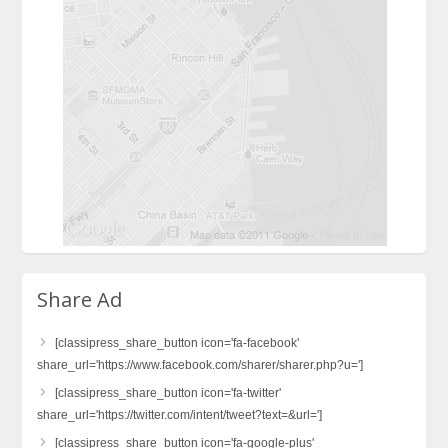
Share Ad
[classipress_share_button icon='fa-facebook'
share_url='https://www.facebook.com/sharer/sharer.php?u=']
[classipress_share_button icon='fa-twitter'
share_url='https://twitter.com/intent/tweet?text=&url=']
[classipress_share_button icon='fa-google-plus'