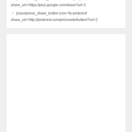
share_url='https://plus.google.com/share?url=']
[classipress_share_button icon='fa-pinterest'
share_url='http://pinterest.com/pin/create/button/?url=']