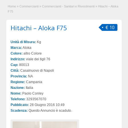
Home
»
Commercianti
»
Commercianti - Sanitari e Rivestimenti
»
Hitachi – Aloka
F75
Hitachi – Aloka F75
€ 10
Unità di Misura:
Kg
Marca:
Aloka
Colore:
altro Colore
Indirizzo:
viale dei tigli 76
Cap:
80013
Città:
Casalnuovo di Napoli
Provincia:
NA
Regione:
Campania
Nazione:
Italia
Nome:
Paolo Conley
Telefono:
3293567070
Pubblicato:
28 Giugno 2016 10:49
Scadenza:
Questo Annuncio è scaduto.