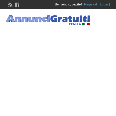
Benvenuto,
ospite!
[
Registrati
|
Login
]