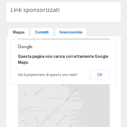
Link sponsorizzati
Mappa
Contatti
Inserzionista
Ci dispiace, l'indirizzo non è stato trovato.
Questa pagina non carica correttamente Google
Maps.
OK
Sei il proprietario di questo sito web?