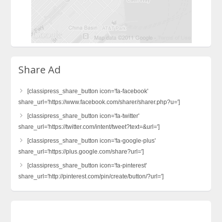
Share Ad
[classipress_share_button icon='fa-facebook'
share_url='https://www.facebook.com/sharer/sharer.php?u=']
[classipress_share_button icon='fa-twitter'
share_url='https://twitter.com/intent/tweet?text=&url=']
[classipress_share_button icon='fa-google-plus'
share_url='https://plus.google.com/share?url=']
[classipress_share_button icon='fa-pinterest'
share_url='http://pinterest.com/pin/create/button/?url=']