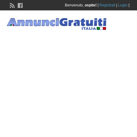
Benvenuto,
ospite!
[
Registrati
|
Login
]