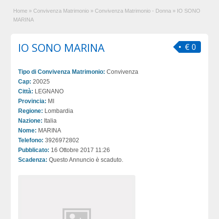
Home
»
Convivenza Matrimonio
»
Convivenza Matrimonio - Donna
»
IO SONO
MARINA
IO SONO MARINA
€ 0
Tipo di Convivenza Matrimonio:
Convivenza
Cap:
20025
Città:
LEGNANO
Provincia:
MI
Regione:
Lombardia
Nazione:
Italia
Nome:
MARINA
Telefono:
3926972802
Pubblicato:
16 Ottobre 2017 11:26
Scadenza:
Questo Annuncio è scaduto.