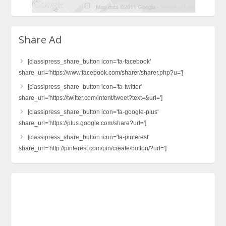
Share Ad
[classipress_share_button icon='fa-facebook'
share_url='https://www.facebook.com/sharer/sharer.php?u=']
[classipress_share_button icon='fa-twitter'
share_url='https://twitter.com/intent/tweet?text=&url=']
[classipress_share_button icon='fa-google-plus'
share_url='https://plus.google.com/share?url=']
[classipress_share_button icon='fa-pinterest'
share_url='http://pinterest.com/pin/create/button/?url=']