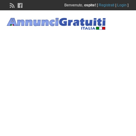
Benvenuto,
ospite!
[
Registrati
|
Login
]