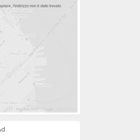
spiace, l'indirizzo non è stato trovato.
Ad