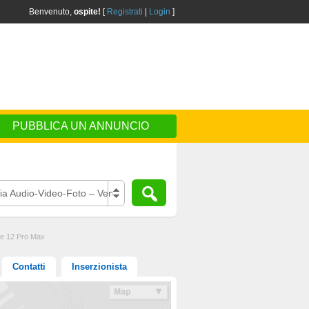
Benvenuto,
ospite!
[
Registrati
|
Login
]
PUBBLICA UN ANNUNCIO
ia Audio-Video-Foto – Vendo
ne 12 Pro Max
Contatti
Inserzionista