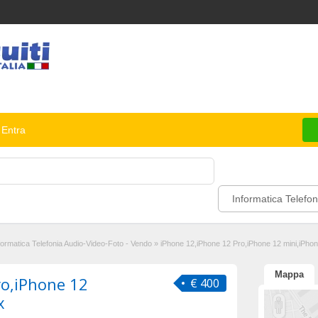
Entra
Informatica Telefon
formatica Telefonia Audio-Video-Foto - Vendo
»
iPhone 12,iPhone 12 Pro,iPhone 12 mini,iPho
Mappa
ro,iPhone 12
€ 400
x