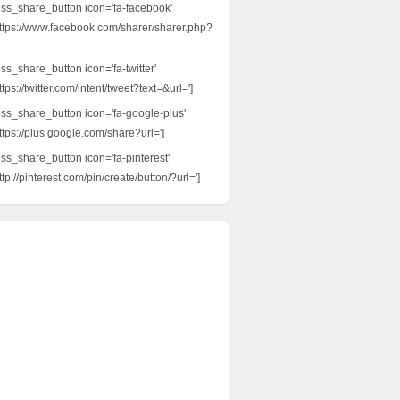
ess_share_button icon='fa-facebook'
ttps://www.facebook.com/sharer/sharer.php?
ss_share_button icon='fa-twitter'
tps://twitter.com/intent/tweet?text=&url=']
ess_share_button icon='fa-google-plus'
ttps://plus.google.com/share?url=']
ess_share_button icon='fa-pinterest'
tp://pinterest.com/pin/create/button/?url=']