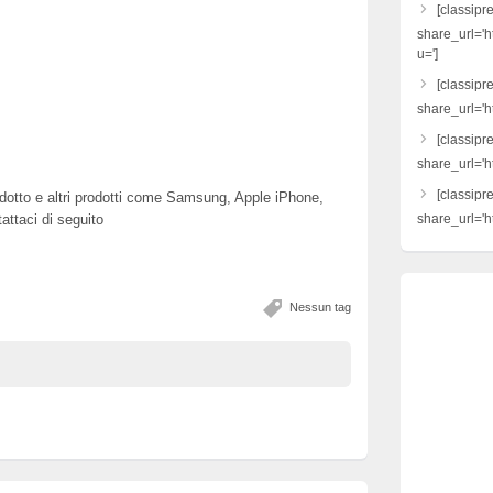
[classipr
share_url='h
u=']
[classipre
share_url='ht
[classipr
share_url='h
[classipr
prodotto e altri prodotti come Samsung, Apple iPhone,
ttaci di seguito
share_url='ht
Nessun tag