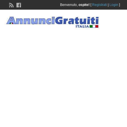
Benvenuto,
ospite!
[
Registrati
|
Login
]