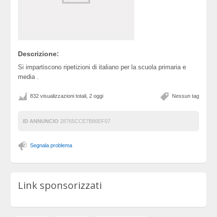
Descrizione:
Si impartiscono ripetizioni di italiano per la scuola primaria e
media .
832 visualizzazioni totali, 2 oggi
Nessun tag
ID ANNUNCIO
28765CCE7B86EF07
Segnala problema
Link sponsorizzati