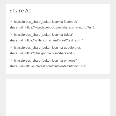
Share Ad
[classipress_share_button icon='fa-facebook'
share_url='https://www.facebook.com/sharer/sharer.php?u=']
[classipress_share_button icon='fa-twitter'
share_url='https://twitter.com/intent/tweet?text=&url=']
[classipress_share_button icon='fa-google-plus'
share_url='https://plus.google.com/share?url=']
[classipress_share_button icon='fa-pinterest'
share_url='http://pinterest.com/pin/create/button/?url=']