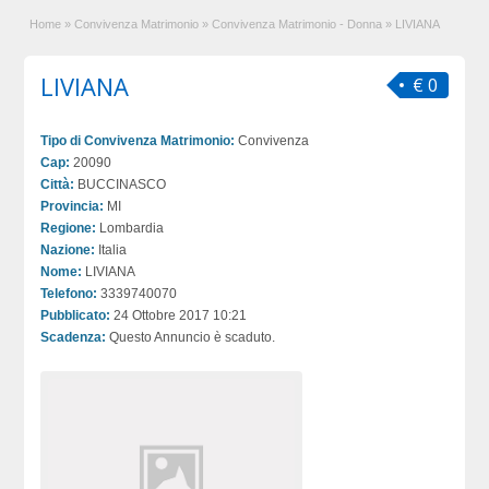
Home
»
Convivenza Matrimonio
»
Convivenza Matrimonio - Donna
»
LIVIANA
LIVIANA
€ 0
Tipo di Convivenza Matrimonio:
Convivenza
Cap:
20090
Città:
BUCCINASCO
Provincia:
MI
Regione:
Lombardia
Nazione:
Italia
Nome:
LIVIANA
Telefono:
3339740070
Pubblicato:
24 Ottobre 2017 10:21
Scadenza:
Questo Annuncio è scaduto.