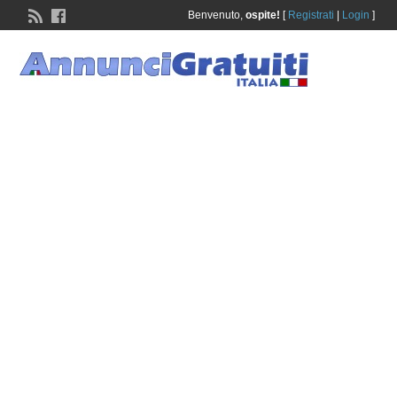
Benvenuto,
ospite!
[
Registrati
|
Login
]