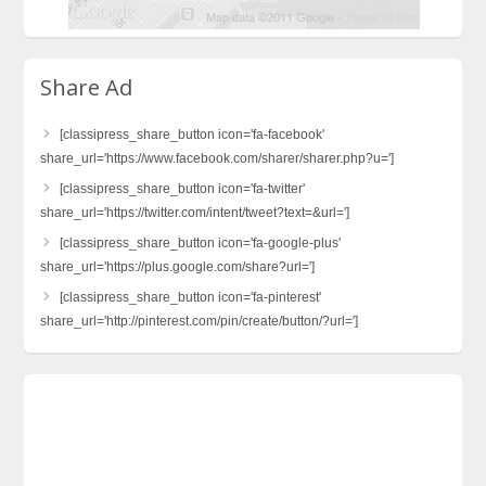
Share Ad
[classipress_share_button icon='fa-facebook'
share_url='https://www.facebook.com/sharer/sharer.php?u=']
[classipress_share_button icon='fa-twitter'
share_url='https://twitter.com/intent/tweet?text=&url=']
[classipress_share_button icon='fa-google-plus'
share_url='https://plus.google.com/share?url=']
[classipress_share_button icon='fa-pinterest'
share_url='http://pinterest.com/pin/create/button/?url=']