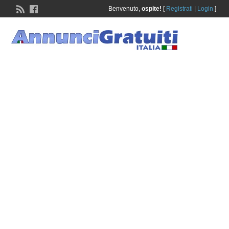
Benvenuto,
ospite!
[
Registrati
|
Login
]