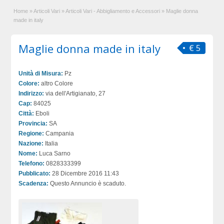
Home
»
Articoli Vari
»
Articoli Vari - Abbigliamento e Accessori
»
Maglie donna
made in italy
Maglie donna made in italy
€ 5
Unità di Misura:
Pz
Colore:
altro Colore
Indirizzo:
via dell'Artigianato, 27
Cap:
84025
Città:
Eboli
Provincia:
SA
Regione:
Campania
Nazione:
Italia
Nome:
Luca Sarno
Telefono:
0828333399
Pubblicato:
28 Dicembre 2016 11:43
Scadenza:
Questo Annuncio è scaduto.