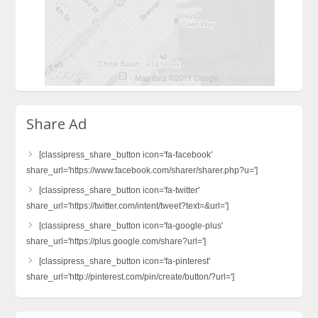
Share Ad
[classipress_share_button icon='fa-facebook'
share_url='https://www.facebook.com/sharer/sharer.php?u=']
[classipress_share_button icon='fa-twitter'
share_url='https://twitter.com/intent/tweet?text=&url=']
[classipress_share_button icon='fa-google-plus'
share_url='https://plus.google.com/share?url=']
[classipress_share_button icon='fa-pinterest'
share_url='http://pinterest.com/pin/create/button/?url=']