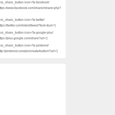
ess_share_button icon='fa-facebook'
ttps://www.facebook.com/sharer/sharer.php?
ss_share_button icon='fa-twitter'
tps://twitter.com/intent/tweet?text=&url=']
ess_share_button icon='fa-google-plus'
ttps://plus.google.com/share?url=']
ess_share_button icon='fa-pinterest'
tp://pinterest.com/pin/create/button/?url=']