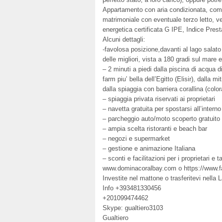
Appartamento con aria condizionata, com
matrimoniale con eventuale terzo letto, v
energetica certificata G IPE, Indice Pres
Alcuni dettagli:
-favolosa posizione,davanti al lago salato
delle migliori, vista a 180 gradi sul mare e 
– 2 minuti a piedi dalla piscina di acqua d
farm piu’ bella dell’Egitto (Elisir), dalla
dalla spiaggia con barriera corallina (colo
– spiaggia privata riservati ai proprietari
– navetta gratuita per spostarsi all’interno
– parcheggio auto/moto scoperto gratuito
– ampia scelta ristoranti e beach bar
– negozi e supermarket
– gestione e animazione Italiana
– sconti e facilitazioni per i proprietari e t
www.dominacoralbay.com o https://www.f
Investite nel mattone o trasferitevi nella 
Info +393481330456
+201099474462
Skype: gualtiero3103
Gualtiero