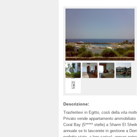
Descrizione:
Trasferitevi in Egitto, costi della vita molt
Privato vende appartamento ammobiliato a
Coral Bay (5***** stelle) a Sharm El Sheik
annuale se lo lascerete in gestione a Dom
perfetto stato, a loro carico), oppure potret