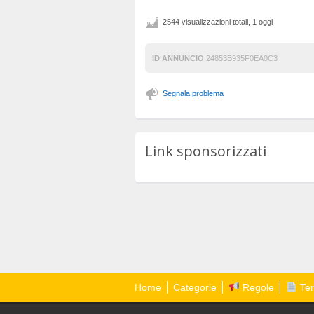
2544 visualizzazioni totali, 1 oggi
ID ANNUNCIO
24853B935F0EA0C3
Segnala problema
Link sponsorizzati
Home
Categorie
Regole
Ter