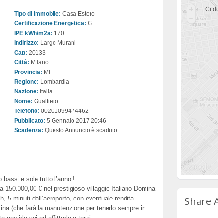
Ci di
Tipo di Immobile:
Casa Estero
Certificazione Energetica:
G
IPE kWh/m2a:
170
Indirizzo:
Largo Murani
Cap:
20133
Città:
Milano
Provincia:
MI
Regione:
Lombardia
Nazione:
Italia
Nome:
Gualtiero
Telefono:
00201099474462
Pubblicato:
5 Gennaio 2017 20:46
Scadenza:
Questo Annuncio è scaduto.
o bassi e sole tutto l’anno !
 150.000,00 € nel prestigioso villaggio Italiano Domina
h, 5 minuti dall’aeroporto, con eventuale rendita
Share 
ina (che farà la manutenzione per tenerlo sempre in
e gestirlo voi ed affittarlo a terzi.