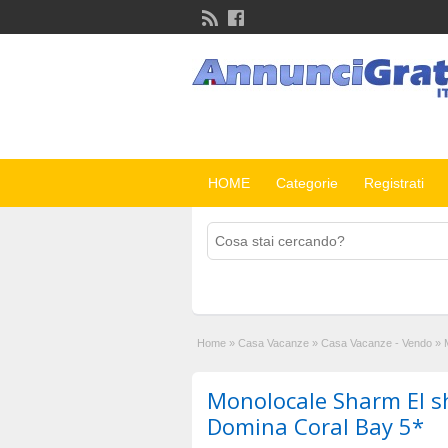
HOME
Categorie
Registrati
Home
»
Casa Vacanze
»
Casa Vacanze - Vendo
»
Monolocale Sharm El sh
Domina Coral Bay 5*