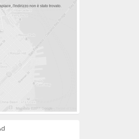
spiace, l'indirizzo non è stato trovato.
Ad