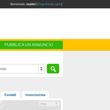
Benvenuto,
ospite!
[
Registrati
|
Login
]
PUBBLICA UN ANNUNCIO
endo
Contatti
Inserzionista