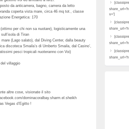
[classipr
posto da anticamera, bagno, camera da letto
share_url='h
eranda coperta vista mare, circa 46 mq tot., classe
u=']
tazione Energetica: 170
[classipre
 (ottimo per chi non sa nuotare), logisticamente una
share_url='ht
sull’isola di Tiran
[classipr
i mare (Lago salato), dal Diving Center, dalla beauty
share_url='h
 mitica discoteca Smaila’s di Umberto Smaila, dal Casino’,
[classipr
ratissimi pesci tropicali nuoteranno con Voi)
share_url='ht
 del villaggio
ante altre cose, visionate il sito
acebook.com/dominacoralbay.sharm.el.sheikh
Las Vegas d’Egitto !