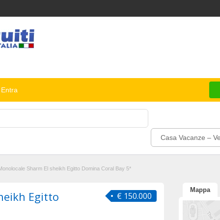
Entra
Casa Vacanze – V
Monolocale Sharm El sheikh Egitto Domina Coral Bay 5*
Mappa
eikh Egitto
€ 150.000