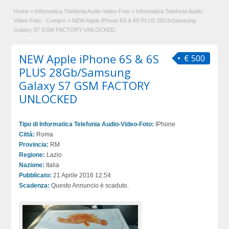
Home
»
Informatica Telefonia Audio-Video-Foto
»
Informatica Telefonia Audio-
Video-Foto - Compro
»
NEW Apple iPhone 6S & 6S PLUS 28Gb/Samsung
Galaxy S7 GSM FACTORY UNLOCKED
NEW Apple iPhone 6S & 6S
€ 500
PLUS 28Gb/Samsung
Galaxy S7 GSM FACTORY
UNLOCKED
Tipo di Informatica Telefonia Audio-Video-Foto:
IPhone
Città:
Roma
Provincia:
RM
Regione:
Lazio
Nazione:
Italia
Pubblicato:
21 Aprile 2016 12:54
Scadenza:
Questo Annuncio è scaduto.