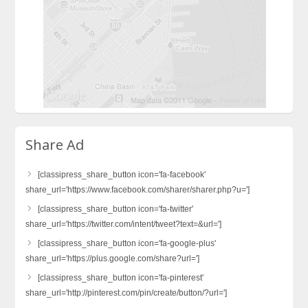
Share Ad
[classipress_share_button icon='fa-facebook'
share_url='https://www.facebook.com/sharer/sharer.php?u=']
[classipress_share_button icon='fa-twitter'
share_url='https://twitter.com/intent/tweet?text=&url=']
[classipress_share_button icon='fa-google-plus'
share_url='https://plus.google.com/share?url=']
[classipress_share_button icon='fa-pinterest'
share_url='http://pinterest.com/pin/create/button/?url=']