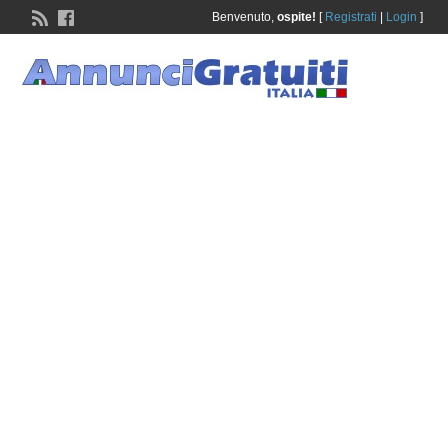
Benvenuto,
ospite!
[
Registrati
|
Login
]