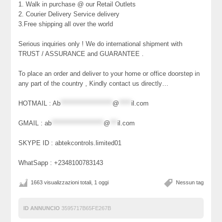
1. Walk in purchase @ our Retail Outlets
2. Courier Delivery Service delivery
3.Free shipping all over the world
Serious inquiries only ! We do international shipment with
TRUST / ASSURANCE and GUARANTEE .
To place an order and deliver to your home or office doorstep in
any part of the country , Kindly contact us directly…
HOTMAIL :
Ab
*********************
@
*****
il.com
GMAIL :
ab
*********************
@
***
il.com
SKYPE ID : abtekcontrols.limited01
WhatSapp : +2348100783143
1663 visualizzazioni totali, 1 oggi
Nessun tag
ID ANNUNCIO
3595717B65FE267B