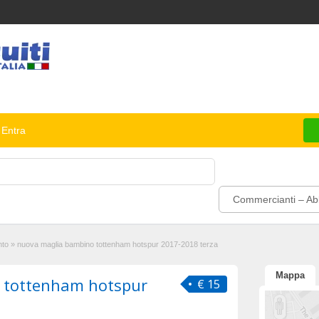
Entra
Commercianti – Abb
nto
»
nuova maglia bambino tottenham hotspur 2017-2018 terza
Mappa
 tottenham hotspur
€ 15