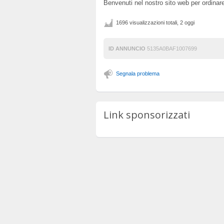
Benvenuti nel nostro sito web per ordin
1696 visualizzazioni totali, 2 oggi
ID ANNUNCIO
5135A0BAF1007699
Segnala problema
Link sponsorizzati