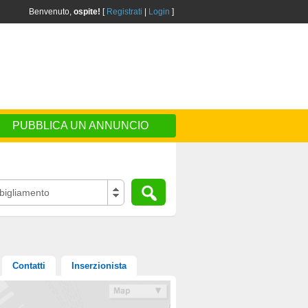
Benvenuto,
ospite!
[
Registrati
|
Login
]
PUBBLICA UN ANNUNCIO
igliamento
Contatti
Inserzionista