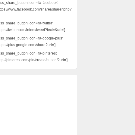
ess_share_button icon='fa-facebook'
ttps://www.facebook.com/sharer/sharer.php?
ss_share_button icon='fa-twitter'
tps://twitter.com/intent/tweet?text=&url=']
ess_share_button icon='fa-google-plus'
ttps://plus.google.com/share?url=']
ess_share_button icon='fa-pinterest'
tp://pinterest.com/pin/create/button/?url=']