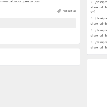
are:www.calciopocoprezzo.com
[classipr
share_url='h
Nessun tag
u=']
[classipre
share_url='ht
[classipr
share_url='h
[classipr
share_url='ht