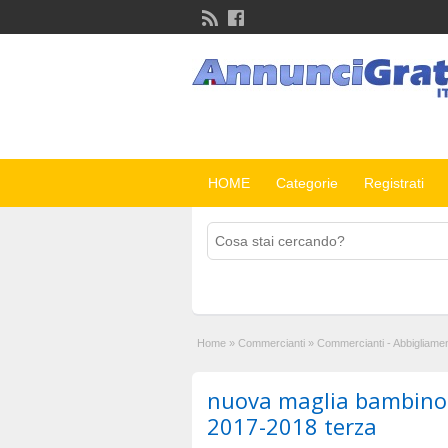
HOME
Categorie
Registrati
Home
»
Commercianti
»
Commercianti - Abbigliame
nuova maglia bambino
2017-2018 terza