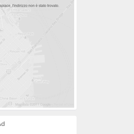
spiace, l'indirizzo non è stato trovato.
Ad