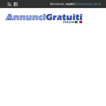
Benvenuto,
ospite!
[
Registrati
|
Login
]