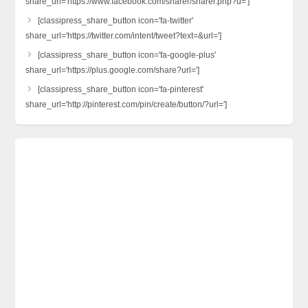
share_url='https://www.facebook.com/sharer/sharer.php?u=']
[classipress_share_button icon='fa-twitter'
share_url='https://twitter.com/intent/tweet?text=&url=']
[classipress_share_button icon='fa-google-plus'
share_url='https://plus.google.com/share?url=']
[classipress_share_button icon='fa-pinterest'
share_url='http://pinterest.com/pin/create/button/?url=']