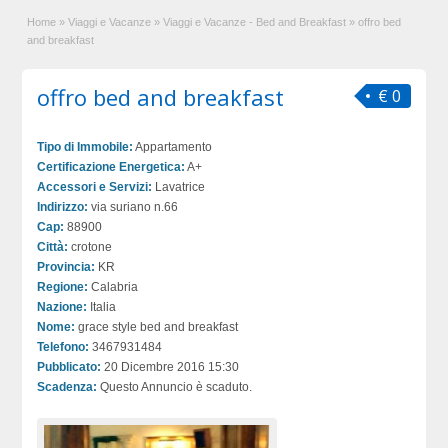
Home
»
Viaggi e Vacanze
»
Viaggi e Vacanze - Bed and Breakfast
»
offro bed
and breakfast
offro bed and breakfast
€ 0
Tipo di Immobile:
Appartamento
Certificazione Energetica:
A+
Accessori e Servizi:
Lavatrice
Indirizzo:
via suriano n.66
Cap:
88900
Città:
crotone
Provincia:
KR
Regione:
Calabria
Nazione:
Italia
Nome:
grace style bed and breakfast
Telefono:
3467931484
Pubblicato:
20 Dicembre 2016 15:30
Scadenza:
Questo Annuncio è scaduto.