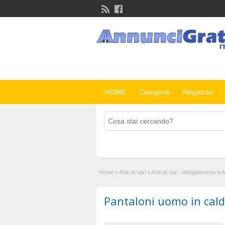
HOME
Categorie
Registrati
Home
»
Articoli Vari
»
Articoli Vari - Abbigliamento e
Pantaloni uomo in cal