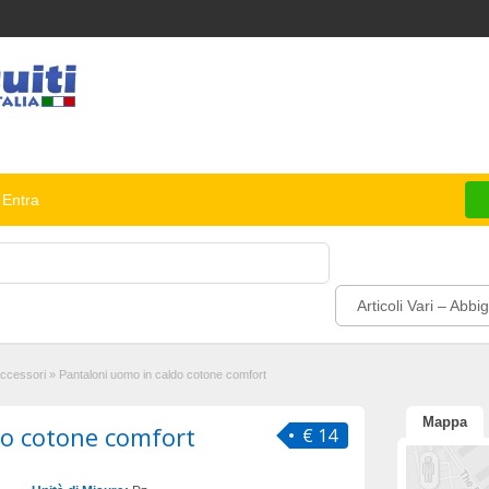
Entra
Articoli Vari – Abbi
 Accessori
»
Pantaloni uomo in caldo cotone comfort
Mappa
do cotone comfort
€ 14