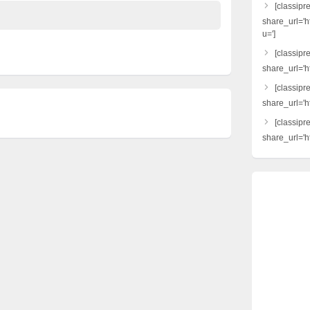
[classipr
share_url='h
u=']
[classipre
share_url='ht
[classipr
share_url='h
[classipr
share_url='ht