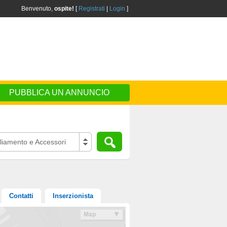
Benvenuto,
ospite!
[
Registrati
|
Login
]
PUBBLICA UN ANNUNCIO
gliamento e Accessori
Contatti
Inserzionista