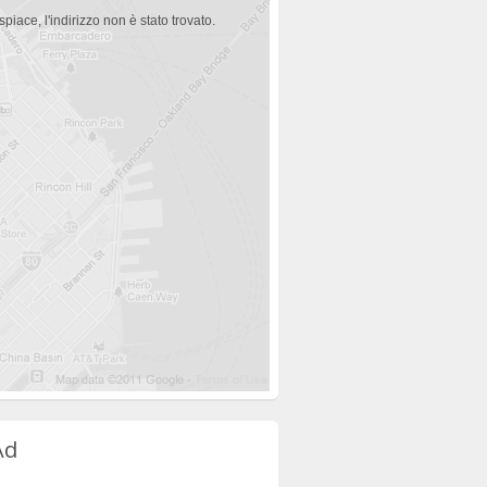
spiace, l'indirizzo non è stato trovato.
Ad