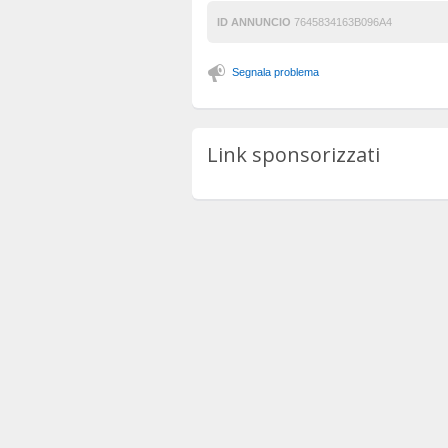
ID ANNUNCIO
7645834163B096A4
Segnala problema
Link sponsorizzati