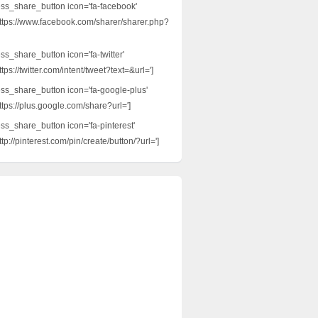
ess_share_button icon='fa-facebook'
ttps://www.facebook.com/sharer/sharer.php?
ss_share_button icon='fa-twitter'
tps://twitter.com/intent/tweet?text=&url=']
ess_share_button icon='fa-google-plus'
ttps://plus.google.com/share?url=']
ess_share_button icon='fa-pinterest'
tp://pinterest.com/pin/create/button/?url=']