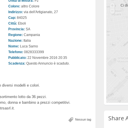
Unità di Misura:
Pz
Ci di
Colore:
altro Colore
Indirizzo:
via dell'Artigianato, 27
Cap:
84025
Città:
Eboli
Provincia:
SA
Regione:
Campania
Nazione:
Italia
Nome:
Luca Sarno
Telefono:
0828333399
Pubblicato:
22 Novembre 2016 20:35
Scadenza:
Questo Annuncio è scaduto.
diversi modelli e colori.
sortimento lotto da 36 pezzi.
 uomo, donna e bambino a prezzi competitivi.
rsasrl.it.
Share 
Nessun tag