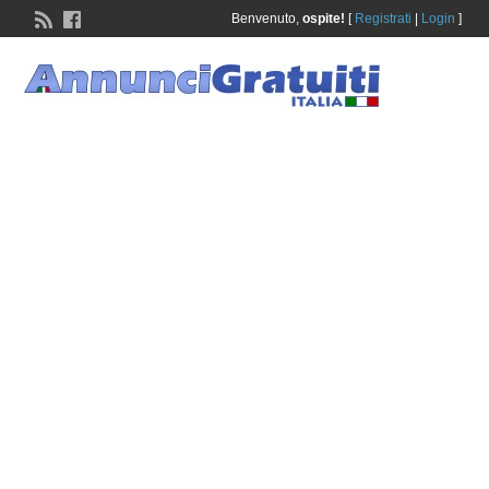
Benvenuto,
ospite!
[
Registrati
|
Login
]