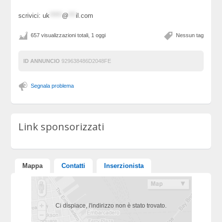
scrivici:
uk
*****
@
***
il.com
657 visualizzazioni totali, 1 oggi
Nessun tag
ID ANNUNCIO
929638486D2048FE
Segnala problema
Link sponsorizzati
Mappa
Contatti
Inserzionista
Ci dispiace, l'indirizzo non è stato trovato.