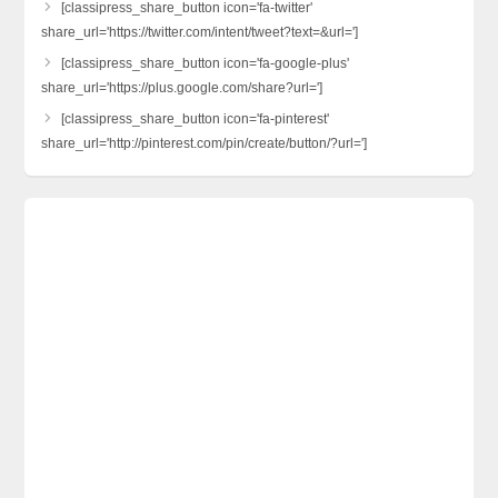
[classipress_share_button icon='fa-twitter'
share_url='https://twitter.com/intent/tweet?text=&url=']
[classipress_share_button icon='fa-google-plus'
share_url='https://plus.google.com/share?url=']
[classipress_share_button icon='fa-pinterest'
share_url='http://pinterest.com/pin/create/button/?url=']