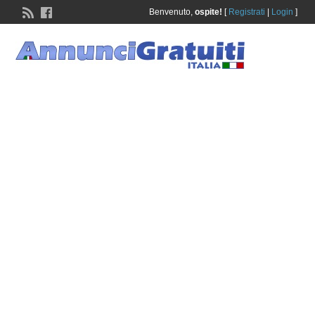
Benvenuto,
ospite!
[
Registrati
|
Login
]