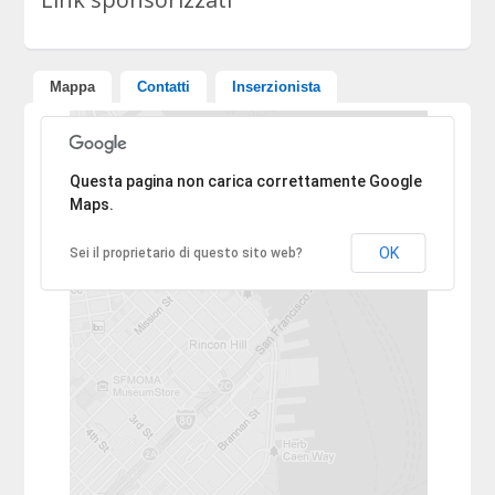
Mappa
Contatti
Inserzionista
Ci dispiace, l'indirizzo non è stato trovato.
Questa pagina non carica correttamente Google
Maps.
OK
Sei il proprietario di questo sito web?