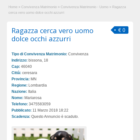
Home
»
Convivenza Matrimonio
»
Convivenza Matrimonio - Uomo
»
Ragazza
cerca vero uomo dolce occhi azzurri
Ragazza cerca vero uomo
€ 0
dolce occhi azzurri
Tipo di Convivenza Matrimonio:
Convivenza
Indirizzo:
bissona, 18
Cap:
46040
Città:
ceresara
Provincia:
MN
Regione:
Lombardia
Nazione:
Italia
Nome:
Mariarosa
Telefono:
3475583059
Pubblicato:
11 Marzo 2018 18:22
Scadenza:
Questo Annuncio è scaduto.