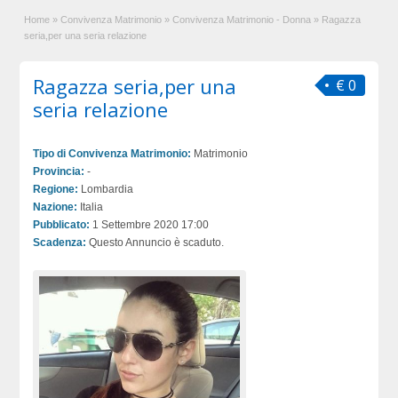
Home
»
Convivenza Matrimonio
»
Convivenza Matrimonio - Donna
»
Ragazza
seria,per una seria relazione
Ragazza seria,per una
€ 0
seria relazione
Tipo di Convivenza Matrimonio:
Matrimonio
Provincia:
-
Regione:
Lombardia
Nazione:
Italia
Pubblicato:
1 Settembre 2020 17:00
Scadenza:
Questo Annuncio è scaduto.