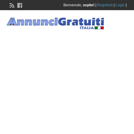
Benvenuto,
ospite!
[
Registrati
|
Login
]