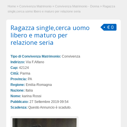
Home
»
Convivenza Matrimonio
»
Convivenza Matrimonio - Donna
»
Ragazza
single,cerca uomo libero e maturo per relazione seria
Ragazza single,cerca uomo
€ 0
libero e maturo per
relazione seria
Tipo di Convivenza Matrimonio:
Convivenza
Indirizzo:
Via F.Alfano
Cap:
42124
Città:
Parma
Provincia:
PA
Regione:
Emilia-Romagna
Nazione:
Italia
Nome:
karina Rossi
Pubblicato:
27 Settembre 2019 09:54
Scadenza:
Questo Annuncio è scaduto.