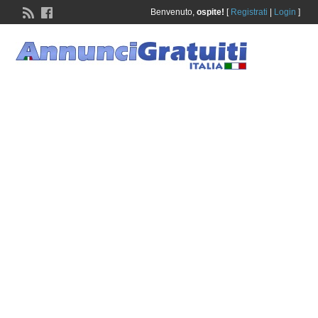
Benvenuto,
ospite!
[
Registrati
|
Login
]