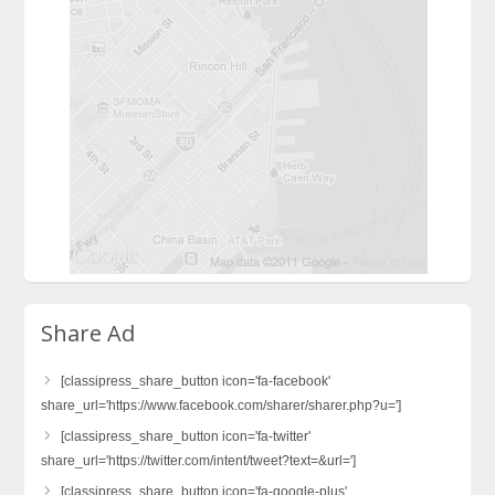
Share Ad
[classipress_share_button icon='fa-facebook'
share_url='https://www.facebook.com/sharer/sharer.php?u=']
[classipress_share_button icon='fa-twitter'
share_url='https://twitter.com/intent/tweet?text=&url=']
[classipress_share_button icon='fa-google-plus'