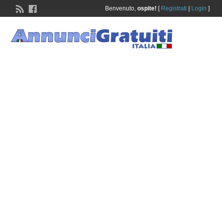
Benvenuto,
ospite!
[
Registrati
|
Login
]