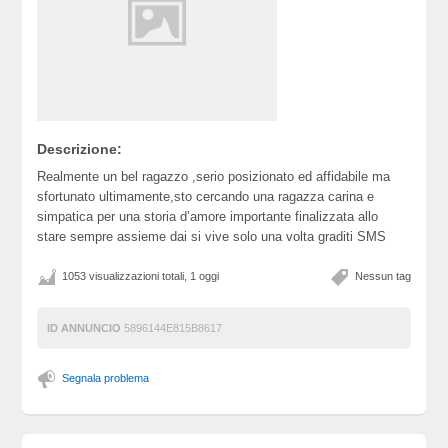
Descrizione:
Realmente un bel ragazzo ,serio posizionato ed affidabile ma
sfortunato ultimamente,sto cercando una ragazza carina e
simpatica per una storia d’amore importante finalizzata allo
stare sempre assieme dai si vive solo una volta graditi SMS
1053 visualizzazioni totali, 1 oggi
Nessun tag
ID ANNUNCIO
5896144E815B8617
Segnala problema