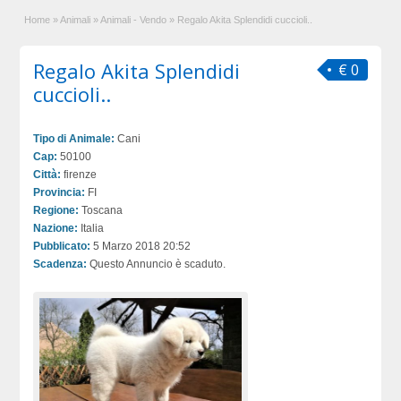
Home
»
Animali
»
Animali - Vendo
»
Regalo Akita Splendidi cuccioli..
Regalo Akita Splendidi
€ 0
cuccioli..
Tipo di Animale:
Cani
Cap:
50100
Città:
firenze
Provincia:
FI
Regione:
Toscana
Nazione:
Italia
Pubblicato:
5 Marzo 2018 20:52
Scadenza:
Questo Annuncio è scaduto.