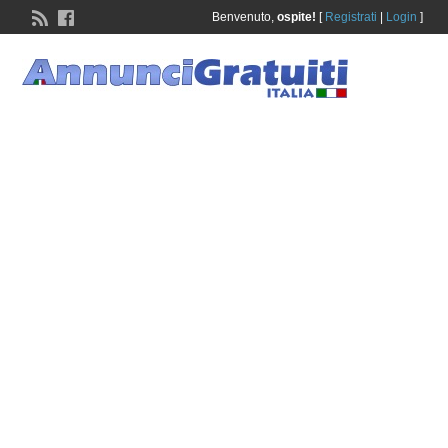
Benvenuto,
ospite!
[
Registrati
|
Login
]