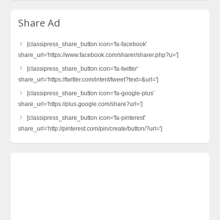
Share Ad
[classipress_share_button icon='fa-facebook'
share_url='https://www.facebook.com/sharer/sharer.php?u=']
[classipress_share_button icon='fa-twitter'
share_url='https://twitter.com/intent/tweet?text=&url=']
[classipress_share_button icon='fa-google-plus'
share_url='https://plus.google.com/share?url=']
[classipress_share_button icon='fa-pinterest'
share_url='http://pinterest.com/pin/create/button/?url=']