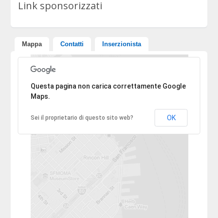
Link sponsorizzati
Mappa
Contatti
Inserzionista
Ci dispiace, l'indirizzo non è stato trovato.
Questa pagina non carica correttamente Google
Maps.
OK
Sei il proprietario di questo sito web?