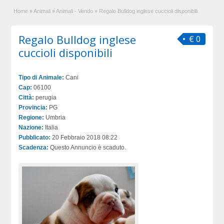
Home
»
Animali
»
Animali - Vendo
»
Regalo Bulldog inglese cuccioli disponibili
Regalo Bulldog inglese
€ 0
cuccioli disponibili
Tipo di Animale:
Cani
Cap:
06100
Città:
perugia
Provincia:
PG
Regione:
Umbria
Nazione:
Italia
Pubblicato:
20 Febbraio 2018 08:22
Scadenza:
Questo Annuncio è scaduto.