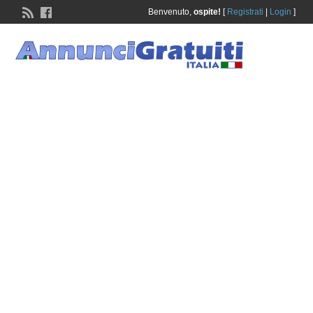
Benvenuto,
ospite!
[
Registrati
|
Login
]