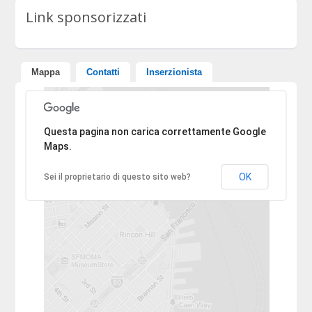
Link sponsorizzati
Mappa
Contatti
Inserzionista
Ci dispiace, l'indirizzo non è stato trovato.
Questa pagina non carica correttamente Google
Maps.
OK
Sei il proprietario di questo sito web?