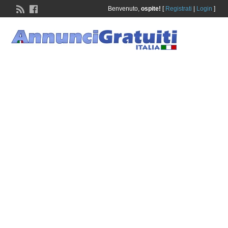
Benvenuto,
ospite!
[
Registrati
|
Login
]