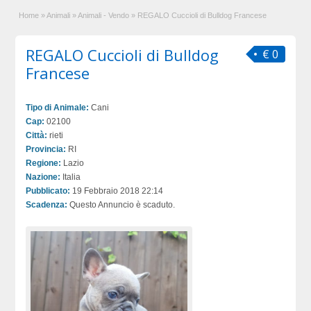
Home
»
Animali
»
Animali - Vendo
»
REGALO Cuccioli di Bulldog Francese
REGALO Cuccioli di Bulldog
€ 0
Francese
Tipo di Animale:
Cani
Cap:
02100
Città:
rieti
Provincia:
RI
Regione:
Lazio
Nazione:
Italia
Pubblicato:
19 Febbraio 2018 22:14
Scadenza:
Questo Annuncio è scaduto.