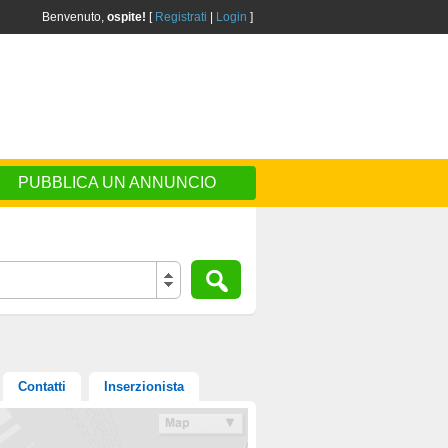
Benvenuto,
ospite!
[
Registrati
|
Login
]
PUBBLICA UN ANNUNCIO
Contatti
Inserzionista