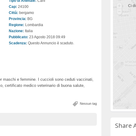
Tipo di Animale:
Cani
Ci di
Cap:
24100
Città:
bergamo
Provincia:
BG
Regione:
Lombardia
Nazione:
Italia
Pubblicato:
23 Agosto 2018 09:49
Scadenza:
Questo Annuncio è scaduto.
r maschi e femmine. I cuccioli sono ceduti vaccinati,
io, certificato medico veterinario di buona salute,
Nessun tag
Share 