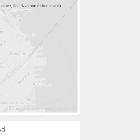
spiace, l'indirizzo non è stato trovato.
Ad