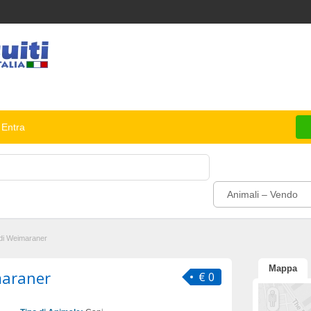
Entra
Animali – Vendo
 di Weimaraner
Mappa
maraner
€ 0