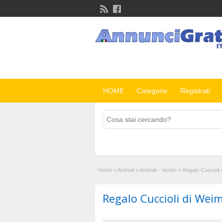
HOME
Categorie
Registrati
Home
»
Animali
»
Animali - Vendo
»
Regalo Cuccioli
Regalo Cuccioli di Wei