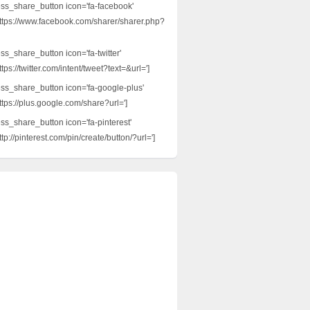
ess_share_button icon='fa-facebook'
ttps://www.facebook.com/sharer/sharer.php?
ss_share_button icon='fa-twitter'
tps://twitter.com/intent/tweet?text=&url=']
ess_share_button icon='fa-google-plus'
ttps://plus.google.com/share?url=']
ess_share_button icon='fa-pinterest'
tp://pinterest.com/pin/create/button/?url=']