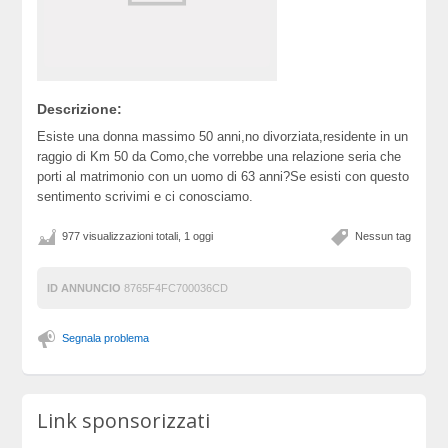
Descrizione:
Esiste una donna massimo 50 anni,no divorziata,residente in un
raggio di Km 50 da Como,che vorrebbe una relazione seria che
porti al matrimonio con un uomo di 63 anni?Se esisti con questo
sentimento scrivimi e ci conosciamo.
977 visualizzazioni totali, 1 oggi
Nessun tag
ID ANNUNCIO
8765F4FC700036CD
Segnala problema
Link sponsorizzati