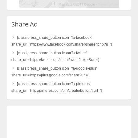
Share Ad
[classipress_share_button icon='fa-facebook'
share_url='https://www.facebook.com/sharer/sharer.php?u=']
[classipress_share_button icon='fa-twitter'
share_url='https://twitter.com/intent/tweet?text=&url=']
[classipress_share_button icon='fa-google-plus'
share_url='https://plus.google.com/share?url=']
[classipress_share_button icon='fa-pinterest'
share_url='http://pinterest.com/pin/create/button/?url=']