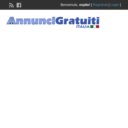
Benvenuto,
ospite!
[
Registrati
|
Login
]