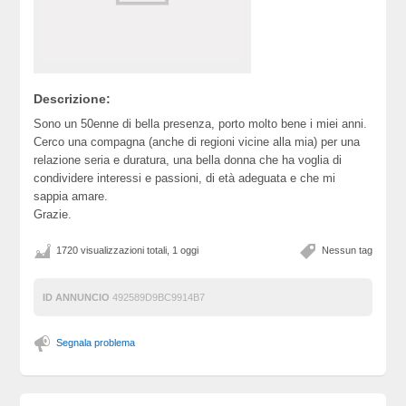
Descrizione:
Sono un 50enne di bella presenza, porto molto bene i miei anni.
Cerco una compagna (anche di regioni vicine alla mia) per una
relazione seria e duratura, una bella donna che ha voglia di
condividere interessi e passioni, di età adeguata e che mi
sappia amare.
Grazie.
1720 visualizzazioni totali, 1 oggi
Nessun tag
ID ANNUNCIO
492589D9BC9914B7
Segnala problema