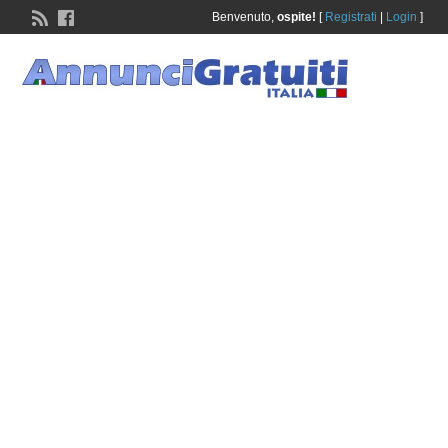
Benvenuto,
ospite!
[
Registrati
|
Login
]