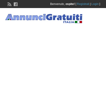
Benvenuto,
ospite!
[
Registrati
|
Login
]