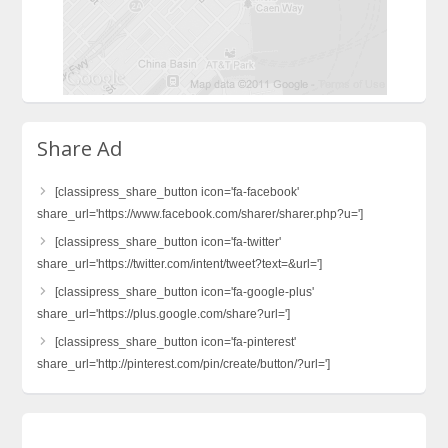
Share Ad
[classipress_share_button icon='fa-facebook'
share_url='https://www.facebook.com/sharer/sharer.php?u=']
[classipress_share_button icon='fa-twitter'
share_url='https://twitter.com/intent/tweet?text=&url=']
[classipress_share_button icon='fa-google-plus'
share_url='https://plus.google.com/share?url=']
[classipress_share_button icon='fa-pinterest'
share_url='http://pinterest.com/pin/create/button/?url=']