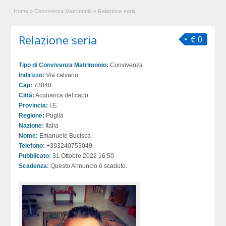
Home
»
Convivenza Matrimonio
»
Relazione seria
Relazione seria
€ 0
Tipo di Convivenza Matrimonio:
Convivenza
Indirizzo:
Via calvario
Cap:
73040
Città:
Acquarica del capo
Provincia:
LE
Regione:
Puglia
Nazione:
Italia
Nome:
Emanuele Bucisca
Telefono:
+393240753049
Pubblicato:
31 Ottobre 2022 16:50
Scadenza:
Questo Annuncio è scaduto.