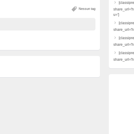
[classipr
Nessun tag
share_url='h
u=']
[classipre
share_url='ht
[classipr
share_url='h
[classipr
share_url='ht