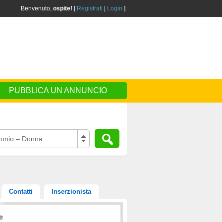
Benvenuto,
ospite!
[
Registrati
|
Login
]
PUBBLICA UN ANNUNCIO
onio – Donna
Contatti
Inserzionista