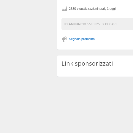
2330 visualizzazioni totali, 1 oggi
ID ANNUNCIO
5516225F3D398A51
Segnala problema
Link sponsorizzati