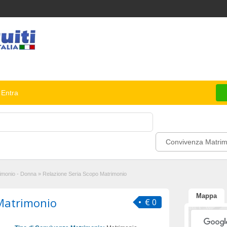
Entra
Convivenza Matrim
imonio - Donna
»
Relazione Seria Scopo Matrimonio
Mappa
 Matrimonio
€ 0