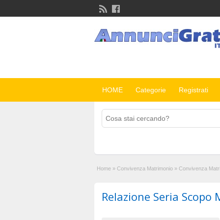
HOME
Categorie
Registrati
Home
»
Convivenza Matrimonio
»
Convivenza Matr
Relazione Seria Scopo