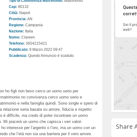
Tipo di Convivenza Matrimonio:
Matrimonio
Ci di
Cap:
80132
Questa
Città:
Napoli
corret
Provincia:
AN
Sei il p
Regione:
Campania
web?
Nazione:
Italia
Nome:
Clareen
Telefono:
3654215421
Pubblicato:
8 Marzo 2022 09:47
Scadenza:
Questo Annuncio è scaduto.
n ho figli non bevo cerco un uomo serio per
 matrimonio no convivenza cerco uomo serio e
atrimonio e nella famiglia quindi. Sono single e spero di
na relazione seria basata su amore, fiducia e rispetto
o è difficile, ma credo di poter incontrare un uomo
 Mi piacerà un uomo che capisca i veri valori
Share 
on ho interesse per l’argento o l’oro, ma un uomo con un
edo che l’età non sia una barriera per il vero amore.