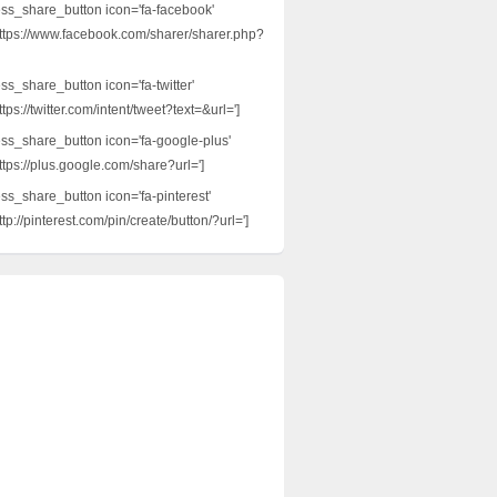
ess_share_button icon='fa-facebook'
ttps://www.facebook.com/sharer/sharer.php?
ss_share_button icon='fa-twitter'
tps://twitter.com/intent/tweet?text=&url=']
ess_share_button icon='fa-google-plus'
ttps://plus.google.com/share?url=']
ess_share_button icon='fa-pinterest'
tp://pinterest.com/pin/create/button/?url=']