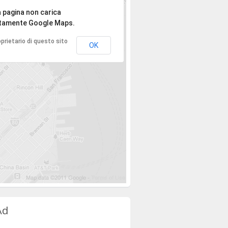
spiace, l'indirizzo non è stato trovato.
 pagina non carica
tamente Google Maps.
roprietario di questo sito
OK
Ad