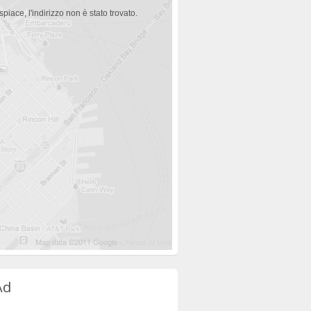
spiace, l'indirizzo non è stato trovato.
Ad