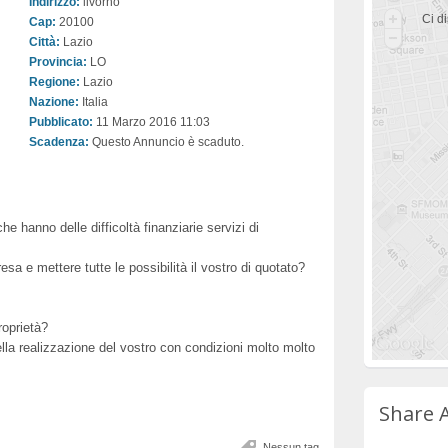
Indirizzo:
livorno
Ci di
Cap:
20100
Città:
Lazio
Provincia:
LO
Regione:
Lazio
Nazione:
Italia
Pubblicato:
11 Marzo 2016 11:03
Scadenza:
Questo Annuncio è scaduto.
he hanno delle difficoltà finanziarie servizi di
esa e mettere tutte le possibilità il vostro di quotato?
roprietà?
ella realizzazione del vostro con condizioni molto molto
Share 
Nessun tag