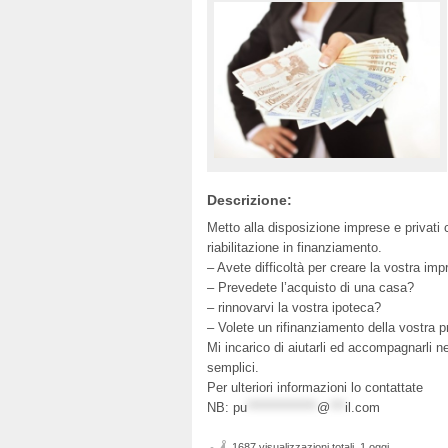
Descrizione:
Metto alla disposizione imprese e privati c
riabilitazione in finanziamento.
– Avete difficoltà per creare la vostra impr
– Prevedete l’acquisto di una casa?
– rinnovarvi la vostra ipoteca?
– Volete un rifinanziamento della vostra p
Mi incarico di aiutarli ed accompagnarli n
semplici.
Per ulteriori informazioni lo contattate
NB:
pu
**************
@
***
il.com
1687 visualizzazioni totali, 1 oggi