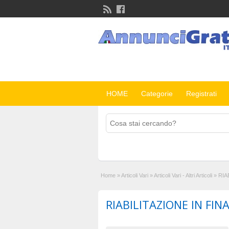
HOME
Categorie
Registrati
Home
»
Articoli Vari
»
Articoli Vari - Altri Articoli
»
RIA
RIABILITAZIONE IN FI