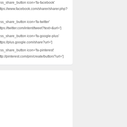
ess_share_button icon='fa-facebook'
ttps://www.facebook.com/sharer/sharer.php?
ss_share_button icon='fa-twitter'
tps://twitter.com/intent/tweet?text=&url=']
ess_share_button icon='fa-google-plus'
ttps://plus.google.com/share?url=']
ess_share_button icon='fa-pinterest'
tp://pinterest.com/pin/create/button/?url=']