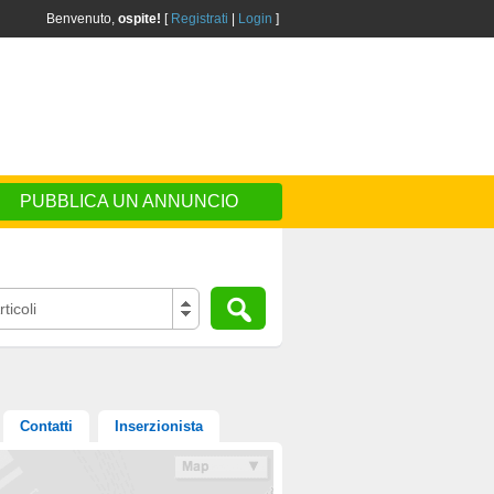
Benvenuto,
ospite!
[
Registrati
|
Login
]
PUBBLICA UN ANNUNCIO
ticoli
Contatti
Inserzionista