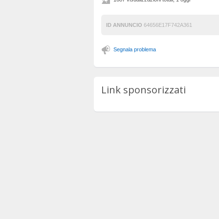
ID ANNUNCIO
64656E17F742A361
Segnala problema
Link sponsorizzati