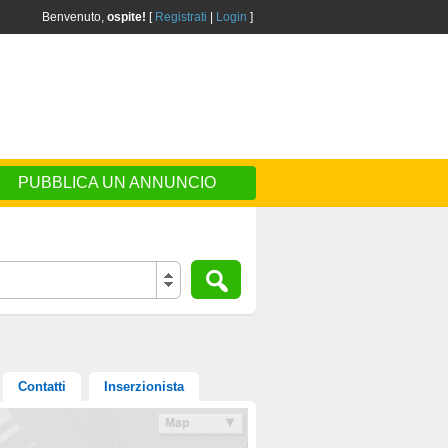
Benvenuto,
ospite!
[
Registrati
|
Login
]
PUBBLICA UN ANNUNCIO
Contatti
Inserzionista