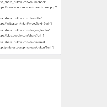
ess_share_button icon='fa-facebook'
ttps://www.facebook.com/sharer/sharer.php?
ss_share_button icon='fa-twitter'
tps://twitter.com/intent/tweet?text=&url=']
ess_share_button icon='fa-google-plus'
ttps://plus.google.com/share?url=']
ess_share_button icon='fa-pinterest'
tp://pinterest.com/pin/create/button/?url=']