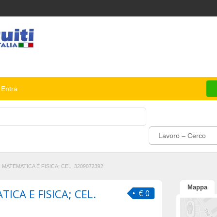
Entra
Lavoro – Cerco
I MATEMATICA E FISICA; CEL. 3209072392
Mappa
TICA E FISICA; CEL.
€ 0