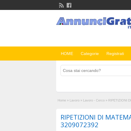
HOME
Categorie
Registrati
Home
»
Lavoro
»
Lavoro - Cerco
»
RIPETIZIONI D
RIPETIZIONI DI MATEMA
3209072392