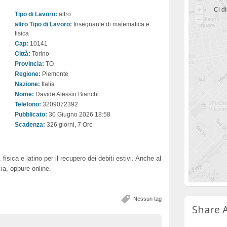
Ci di
Tipo di Lavoro:
altro
altro Tipo di Lavoro:
Insegnante di matematica e
fisica
Cap:
10141
Città:
Torino
Provincia:
TO
Regione:
Piemonte
Nazione:
Italia
Nome:
Davide Alessio Bianchi
Telefono:
3209072392
Pubblicato:
30 Giugno 2026 18:58
Scadenza:
326 giorni, 7 Ore
fisica e latino per il recupero dei debiti estivi. Anche al
cia, oppure online.
Nessun tag
Share 