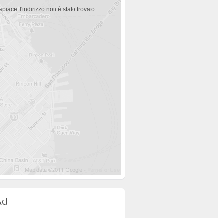
spiace, l'indirizzo non è stato trovato.
Ad