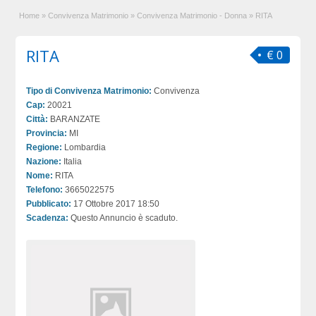
Home
»
Convivenza Matrimonio
»
Convivenza Matrimonio - Donna
»
RITA
RITA
€ 0
Tipo di Convivenza Matrimonio:
Convivenza
Cap:
20021
Città:
BARANZATE
Provincia:
MI
Regione:
Lombardia
Nazione:
Italia
Nome:
RITA
Telefono:
3665022575
Pubblicato:
17 Ottobre 2017 18:50
Scadenza:
Questo Annuncio è scaduto.