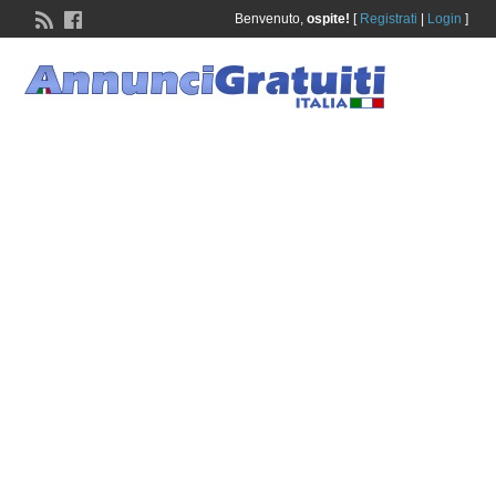
Benvenuto,
ospite!
[
Registrati
|
Login
]