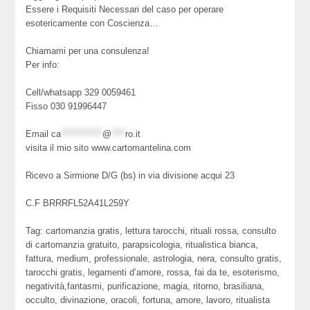
Essere i Requisiti Necessari del caso per operare
esotericamente con Coscienza…
Chiamami per una consulenza!
Per info:
Cell/whatsapp 329 0059461
Fisso 030 91996447
Email
ca
************
@
****
ro.it
visita il mio sito www.cartomantelina.com
Ricevo a Sirmione D/G (bs) in via divisione acqui 23
C.F BRRRFL52A41L259Y
Tag: cartomanzia gratis, lettura tarocchi, rituali rossa, consulto
di cartomanzia gratuito, parapsicologia, ritualistica bianca,
fattura, medium, professionale, astrologia, nera, consulto gratis,
tarocchi gratis, legamenti d’amore, rossa, fai da te, esoterismo,
negatività,fantasmi, purificazione, magia, ritorno, brasiliana,
occulto, divinazione, oracoli, fortuna, amore, lavoro, ritualista