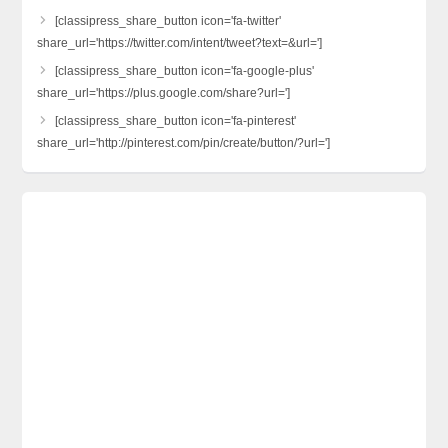
[classipress_share_button icon='fa-twitter'
share_url='https://twitter.com/intent/tweet?text=&url=']
[classipress_share_button icon='fa-google-plus'
share_url='https://plus.google.com/share?url=']
[classipress_share_button icon='fa-pinterest'
share_url='http://pinterest.com/pin/create/button/?url=']