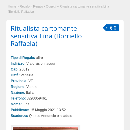
Home
»
Regalo
»
Regalo - Oggetti
»
Ritualista cartomante sensitiva Lina
(Borriello Raffaela)
Ritualista cartomante
€ 0
sensitiva Lina (Borriello
Raffaela)
Tipo di Regalo:
altro
Indirizzo:
Via divisioni acqui
Cap:
25019
Città:
Venezia
Provincia:
VE
Regione:
Veneto
Nazione:
Italia
Telefono:
3290059461
Nome:
Lina
Pubblicato:
15 Maggio 2021 13:52
Scadenza:
Questo Annuncio è scaduto.