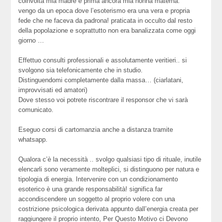
coinvolta mia madre e prima ancora mia nonna materna.
vengo da un epoca dove l’esoterismo era una vera e propria
fede che ne faceva da padrona! praticata in occulto dal resto
della popolazione e soprattutto non era banalizzata come oggi
giorno …
Effettuo consulti professionali e assolutamente veritieri.. si
svolgono sia telefonicamente che in studio.
Distinguendomi completamente dalla massa… (ciarlatani,
improvvisati ed amatori)
Dove stesso voi potrete riscontrare il responsor che vi sarà
comunicato.
Eseguo corsi di cartomanzia anche a distanza tramite
whatsapp.
Qualora c’è la necessità .. svolgo qualsiasi tipo di rituale, inutile
elencarli sono veramente molteplici, si distinguono per natura e
tipologia di energia. Intervenire con un condizionamento
esoterico è una grande responsabilità! significa far
accondiscendere un soggetto al proprio volere con una
costrizione psicologica derivata appunto dall’energia creata per
raggiungere il proprio intento, Per Questo Motivo ci Devono