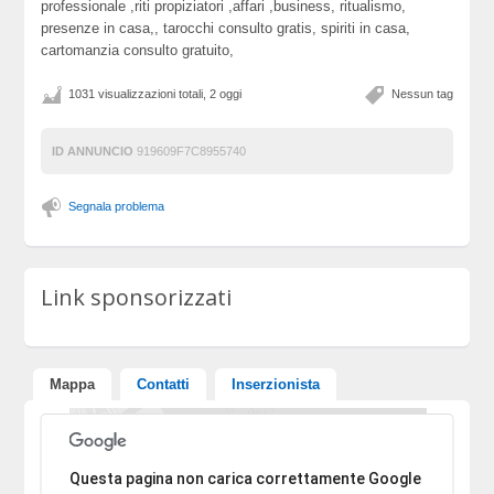
professionale ,riti propiziatori ,affari ,business, ritualismo,
presenze in casa,, tarocchi consulto gratis, spiriti in casa,
cartomanzia consulto gratuito,
1031 visualizzazioni totali, 2 oggi
Nessun tag
ID ANNUNCIO
919609F7C8955740
Segnala problema
Link sponsorizzati
Mappa
Contatti
Inserzionista
Ci dispiace, l'indirizzo non è stato trovato.
Questa pagina non carica correttamente Google