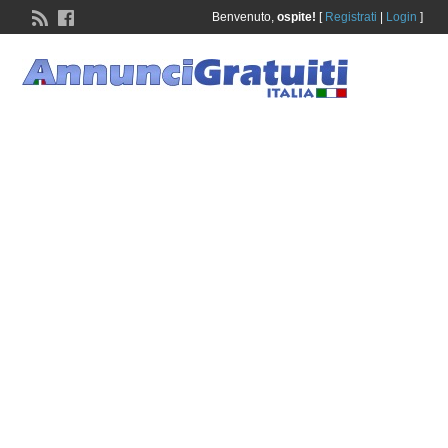
Benvenuto,
ospite!
[
Registrati
|
Login
]