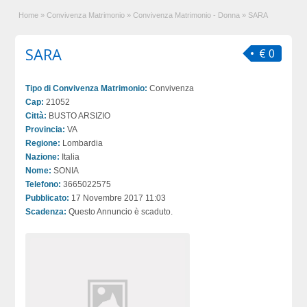
Home
»
Convivenza Matrimonio
»
Convivenza Matrimonio - Donna
»
SARA
SARA
€ 0
Tipo di Convivenza Matrimonio:
Convivenza
Cap:
21052
Città:
BUSTO ARSIZIO
Provincia:
VA
Regione:
Lombardia
Nazione:
Italia
Nome:
SONIA
Telefono:
3665022575
Pubblicato:
17 Novembre 2017 11:03
Scadenza:
Questo Annuncio è scaduto.