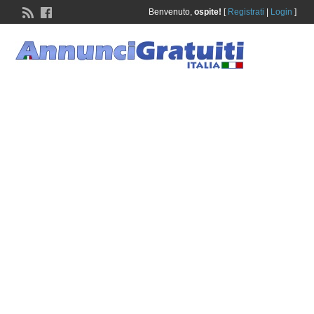
Benvenuto,
ospite!
[
Registrati
|
Login
]