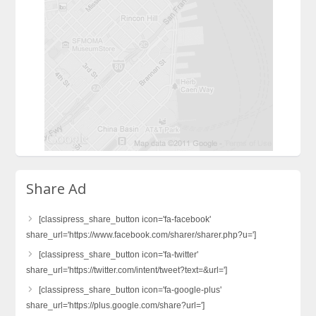
Share Ad
[classipress_share_button icon='fa-facebook'
share_url='https://www.facebook.com/sharer/sharer.php?u=']
[classipress_share_button icon='fa-twitter'
share_url='https://twitter.com/intent/tweet?text=&url=']
[classipress_share_button icon='fa-google-plus'
share_url='https://plus.google.com/share?url=']