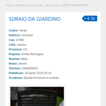
Home
»
Articoli Vari
»
Articoli Vari - Altri Articoli
»
SDRAIO DA GIARDINO
SDRAIO DA GIARDINO
€ 30
Colore:
Verde
Indirizzo:
via bassi
Cap:
47900
Città:
cesena
Provincia:
CE
Regione:
Emilia-Romagna
Nazione:
Italia
Nome:
steven
Telefono:
3480800822
Pubblicato:
16 Aprile 2019 20:10
Scadenza:
Questo Annuncio è scaduto.