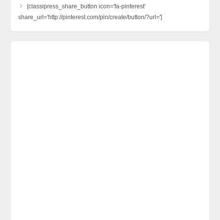
[classipress_share_button icon='fa-pinterest'
share_url='http://pinterest.com/pin/create/button/?url=']