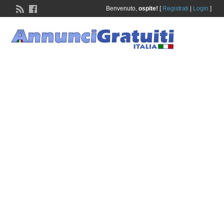
Benvenuto,
ospite!
[
Registrati
|
Login
]