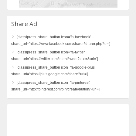
Share Ad
[classipress_share_button icon='fa-facebook'
share_url='https://www.facebook.com/sharer/sharer.php?u=']
[classipress_share_button icon='fa-twitter'
share_url='https://twitter.com/intent/tweet?text=&url=']
[classipress_share_button icon='fa-google-plus'
share_url='https://plus.google.com/share?url=']
[classipress_share_button icon='fa-pinterest'
share_url='http://pinterest.com/pin/create/button/?url=']