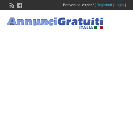
Benvenuto,
ospite!
[
Registrati
|
Login
]