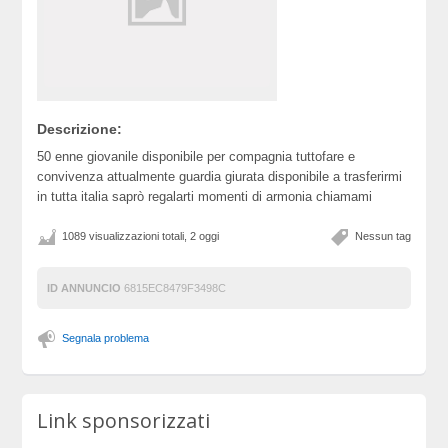
Descrizione:
50 enne giovanile disponibile per compagnia tuttofare e
convivenza attualmente guardia giurata disponibile a trasferirmi
in tutta italia saprò regalarti momenti di armonia chiamami
1089 visualizzazioni totali, 2 oggi
Nessun tag
ID ANNUNCIO
6815EC8479F3498C
Segnala problema
Link sponsorizzati