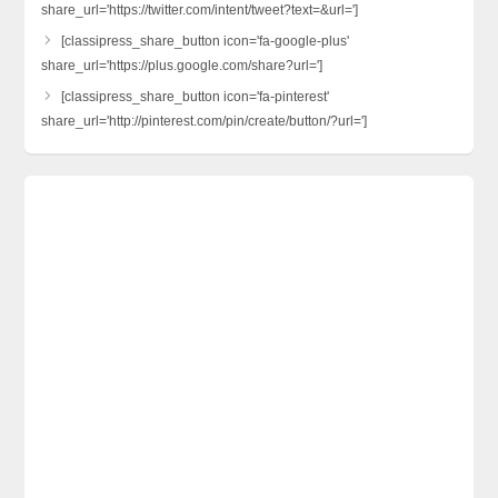
share_url='https://twitter.com/intent/tweet?text=&url=']
[classipress_share_button icon='fa-google-plus'
share_url='https://plus.google.com/share?url=']
[classipress_share_button icon='fa-pinterest'
share_url='http://pinterest.com/pin/create/button/?url=']