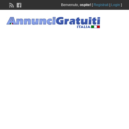
Benvenuto,
ospite!
[
Registrati
|
Login
]