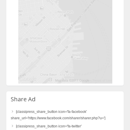
Share Ad
[classipress_share_button icon='fa-facebook'
share_url='https://www.facebook.com/sharer/sharer.php?u=']
[classipress_share_button icon='fa-twitter'