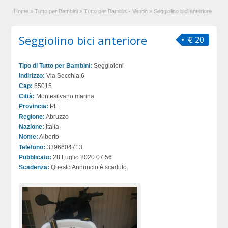
Home
»
Tutto per Bambini
»
Tutto per Bambini - Vendo
»
Seggiolino bici anteriore
Seggiolino bici anteriore
€ 20
Tipo di Tutto per Bambini:
Seggioloni
Indirizzo:
Via Secchia.6
Cap:
65015
Città:
Montesilvano marina
Provincia:
PE
Regione:
Abruzzo
Nazione:
Italia
Nome:
Alberto
Telefono:
3396604713
Pubblicato:
28 Luglio 2020 07:56
Scadenza:
Questo Annuncio è scaduto.