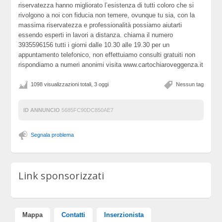
riservatezza hanno migliorato l’esistenza di tutti coloro che si
rivolgono a noi con fiducia non temere, ovunque tu sia, con la
massima riservatezza e professionalità possiamo aiutarti
essendo esperti in lavori a distanza. chiama il numero
3935596156 tutti i giorni dalle 10.30 alle 19.30 per un
appuntamento telefonico, non effettuiamo consulti gratuiti non
rispondiamo a numeri anonimi visita www.cartochiaroveggenza.it
1098 visualizzazioni totali, 3 oggi
Nessun tag
ID ANNUNCIO
5685FC90DC850AE7
Segnala problema
Link sponsorizzati
Mappa
Contatti
Inserzionista