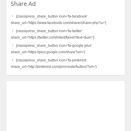
Share Ad
[classipress_share_button icon='fa-facebook'
share_url='https://www.facebook.com/sharer/sharer.php?u=']
[classipress_share_button icon='fa-twitter'
share_url='https://twitter.com/intent/tweet?text=&url=']
[classipress_share_button icon='fa-google-plus'
share_url='https://plus.google.com/share?url=']
[classipress_share_button icon='fa-pinterest'
share_url='http://pinterest.com/pin/create/button/?url=']