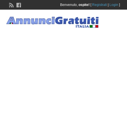
Benvenuto,
ospite!
[
Registrati
|
Login
]