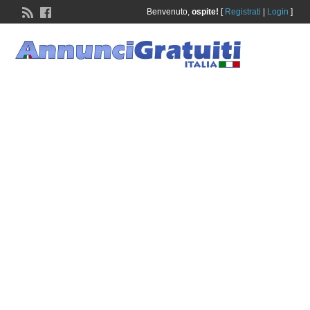
Benvenuto,
ospite!
[
Registrati
|
Login
]