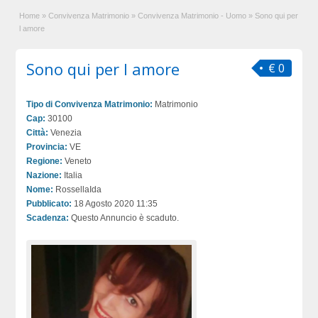
Home
»
Convivenza Matrimonio
»
Convivenza Matrimonio - Uomo
»
Sono qui per
l amore
Sono qui per l amore
€ 0
Tipo di Convivenza Matrimonio:
Matrimonio
Cap:
30100
Città:
Venezia
Provincia:
VE
Regione:
Veneto
Nazione:
Italia
Nome:
RossellaIda
Pubblicato:
18 Agosto 2020 11:35
Scadenza:
Questo Annuncio è scaduto.