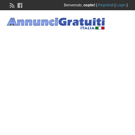
Benvenuto,
ospite!
[
Registrati
|
Login
]