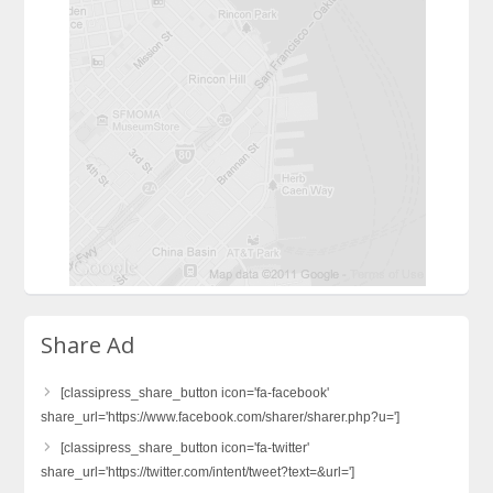
Share Ad
[classipress_share_button icon='fa-facebook'
share_url='https://www.facebook.com/sharer/sharer.php?u=']
[classipress_share_button icon='fa-twitter'
share_url='https://twitter.com/intent/tweet?text=&url=']