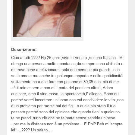
Descrizione:
Ciao a tutti ???? Ho 26 anni ,vivo in Veneto ,si sono Italiana.. Mi
ritengo una persona molto spontanea,da sempre sono abituata e
mi trovo bene a relazionarmi solo con persone più grandi ..non
so in amore ma anche in qualunque rapporto e nella quotidianità
solitamente ho a che fare con persone di 30,35 anni più di me
..è il mio essere e non mi i porta del pensiero altrui , Adoro
cucinare, amo il vino rosso ,la spontaneità,l’ allegria, Sono qui
perché vorrei incontrare un’uomo con cui condividere la vita ,non
è un problema per me se hai dei figli, o quale sia stato il tuo
passato perché sono del opinione che quando tieni a qualcuno
te ne prendi tutto ciò che ne fa parte senza sentirlo un peso
..per me la distanza non è un problema .. E Poi? Beh mi scopra
lei ….???? Un saluto….